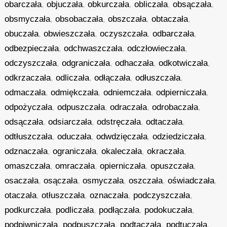
obarczała
,
objuczała
,
obkurczała
,
obliczała
,
obsączała
,
obsmyczała
,
obsobaczała
,
obszczała
,
obtaczała
,
obuczała
,
obwieszczała
,
oczyszczała
,
odbarczała
,
odbezpieczała
,
odchwaszczała
,
odczłowieczała
,
odczyszczała
,
odgraniczała
,
odhaczała
,
odkotwiczała
,
odkrzaczała
,
odliczała
,
odłączała
,
odłuszczała
,
odmaczała
,
odmiękczała
,
odniemczała
,
odpierniczała
,
odpożyczała
,
odpuszczała
,
odraczała
,
odrobaczała
,
odsączała
,
odsiarczała
,
odstręczała
,
odtaczała
,
odtłuszczała
,
oduczała
,
odwdzięczała
,
odziedziczała
,
odznaczała
,
ograniczała
,
okaleczała
,
okraczała
,
omaszczała
,
omraczała
,
opierniczała
,
opuszczała
,
osaczała
,
osączała
,
osmyczała
,
oszczała
,
oświadczała
,
otaczała
,
otłuszczała
,
oznaczała
,
podczyszczała
,
podkurczała
,
podliczała
,
podłączała
,
podokuczała
,
podpiwniczała
,
podpuszczała
,
podtaczała
,
podtuczała
,