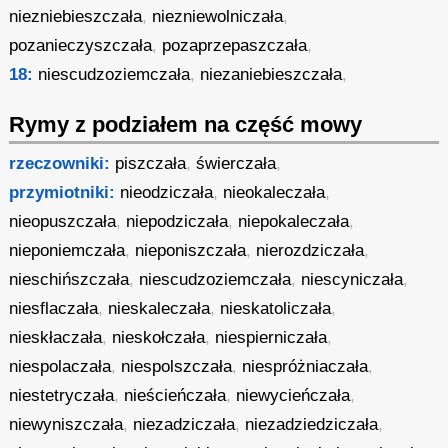
niezniebieszczała
,
niezniewolniczała
,
pozanieczyszczała
,
pozaprzepaszczała
,
18:
niescudzoziemczała
,
niezaniebieszczała
,
Rymy z podziałem na część mowy
rzeczowniki:
piszczała
,
świerczała
,
przymiotniki:
nieodziczała
,
nieokaleczała
,
nieopuszczała
,
niepodziczała
,
niepokaleczała
,
nieponiemczała
,
nieponiszczała
,
nierozdziczała
,
nieschińszczała
,
niescudzoziemczała
,
niescyniczała
,
niesflaczała
,
nieskaleczała
,
nieskatoliczała
,
nieskłaczała
,
nieskołczała
,
niespierniczała
,
niespolaczała
,
niespolszczała
,
niespróżniaczała
,
niestetryczała
,
nieścieńczała
,
niewycieńczała
,
niewyniszczała
,
niezadziczała
,
niezadziedziczała
,