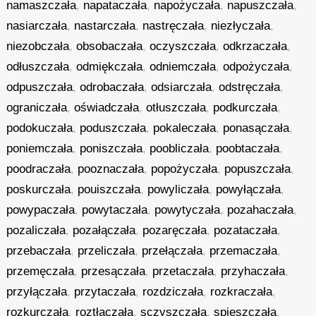
namaszczała
,
napataczała
,
napożyczała
,
napuszczała
,
nasiarczała
,
nastarczała
,
nastręczała
,
niezłyczała
,
niezobczała
,
obsobaczała
,
oczyszczała
,
odkrzaczała
,
odłuszczała
,
odmiękczała
,
odniemczała
,
odpożyczała
,
odpuszczała
,
odrobaczała
,
odsiarczała
,
odstręczała
,
ograniczała
,
oświadczała
,
otłuszczała
,
podkurczała
,
podokuczała
,
poduszczała
,
pokaleczała
,
ponasączała
,
poniemczała
,
poniszczała
,
poobliczała
,
poobtaczała
,
poodraczała
,
pooznaczała
,
popożyczała
,
popuszczała
,
poskurczała
,
pouiszczała
,
powyliczała
,
powyłączała
,
powypaczała
,
powytaczała
,
powytyczała
,
pozahaczała
,
pozaliczała
,
pozałączała
,
pozaręczała
,
pozataczała
,
przebaczała
,
przeliczała
,
przełączała
,
przemaczała
,
przemęczała
,
przesączała
,
przetaczała
,
przyhaczała
,
przyłączała
,
przytaczała
,
rozdziczała
,
rozkraczała
,
rozkurczała
,
roztłaczała
,
sczyszczała
,
spieszczała
,