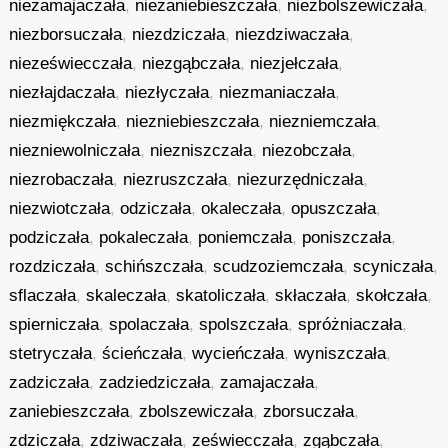
niezamajaczała
,
niezaniebieszczała
,
niezbolszewiczała
,
niezborsuczała
,
niezdziczała
,
niezdziwaczała
,
niezeświecczała
,
niezgąbczała
,
niezjełczała
,
niezłajdaczała
,
niezłyczała
,
niezmaniaczała
,
niezmiękczała
,
niezniebieszczała
,
niezniemczała
,
niezniewolniczała
,
niezniszczała
,
niezobczała
,
niezrobaczała
,
niezruszczała
,
niezurzędniczała
,
niezwiotczała
,
odziczała
,
okaleczała
,
opuszczała
,
podziczała
,
pokaleczała
,
poniemczała
,
poniszczała
,
rozdziczała
,
schińszczała
,
scudzoziemczała
,
scyniczała
,
sflaczała
,
skaleczała
,
skatoliczała
,
skłaczała
,
skołczała
,
spierniczała
,
spolaczała
,
spolszczała
,
spróżniaczała
,
stetryczała
,
ścieńczała
,
wycieńczała
,
wyniszczała
,
zadziczała
,
zadziedziczała
,
zamajaczała
,
zaniebieszczała
,
zbolszewiczała
,
zborsuczała
,
zdziczała
,
zdziwaczała
,
zeświecczała
,
zgąbczała
,