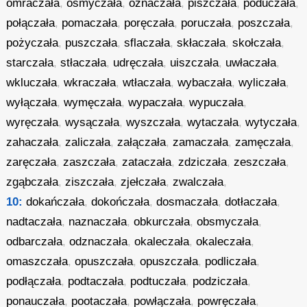
omraczała
,
osmyczała
,
oznaczała
,
piszczała
,
poduczała
,
połączała
,
pomaczała
,
poręczała
,
poruczała
,
poszczała
,
pożyczała
,
puszczała
,
sflaczała
,
skłaczała
,
skołczała
,
starczała
,
stłaczała
,
udręczała
,
uiszczała
,
uwłaczała
,
wkluczała
,
wkraczała
,
wtłaczała
,
wybaczała
,
wyliczała
,
wyłączała
,
wymęczała
,
wypaczała
,
wypuczała
,
wyręczała
,
wysączała
,
wyszczała
,
wytaczała
,
wytyczała
,
zahaczała
,
zaliczała
,
załączała
,
zamaczała
,
zamęczała
,
zaręczała
,
zaszczała
,
zataczała
,
zdziczała
,
zeszczała
,
zgąbczała
,
ziszczała
,
zjełczała
,
zwalczała
,
10:
dokańczała
,
dokończała
,
dosmaczała
,
dotłaczała
,
nadtaczała
,
naznaczała
,
obkurczała
,
obsmyczała
,
odbarczała
,
odznaczała
,
okaleczała
,
okaleczała
,
omaszczała
,
opuszczała
,
opuszczała
,
podliczała
,
podłączała
,
podtaczała
,
podtuczała
,
podziczała
,
ponauczała
,
pootaczała
,
powłączała
,
powręczała
,