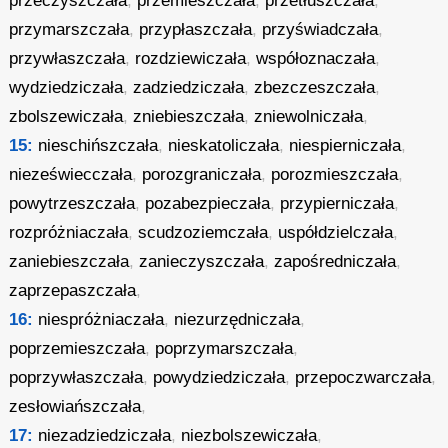
przeczyszczała
,
przemieszczała
,
przetłuszczała
,
przymarszczała
,
przypłaszczała
,
przyświadczała
,
przywłaszczała
,
rozdziewiczała
,
współoznaczała
,
wydziedziczała
,
zadziedziczała
,
zbezczeszczała
,
zbolszewiczała
,
zniebieszczała
,
zniewolniczała
,
15:
nieschińszczała
,
nieskatoliczała
,
niespierniczała
,
niezeświecczała
,
porozgraniczała
,
porozmieszczała
,
powytrzeszczała
,
pozabezpieczała
,
przypierniczała
,
rozpróżniaczała
,
scudzoziemczała
,
uspółdzielczała
,
zaniebieszczała
,
zanieczyszczała
,
zapośredniczała
,
zaprzepaszczała
,
16:
niespróżniaczała
,
niezurzędniczała
,
poprzemieszczała
,
poprzymarszczała
,
poprzywłaszczała
,
powydziedziczała
,
przepoczwarczała
,
zesłowiańszczała
,
17:
niezadziedziczała
,
niezbolszewiczała
,