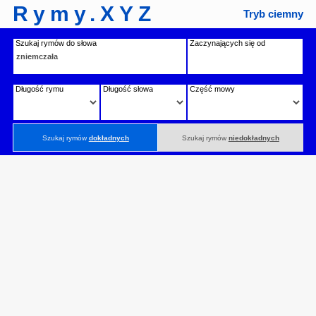
Rymy.XYZ
Tryb ciemny
Szukaj rymów do słowa
Zaczynających się od
Długość rymu
Długość słowa
Część mowy
Szukaj rymów
dokładnych
Szukaj rymów
niedokładnych