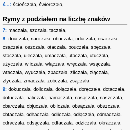
ś...:
ścieńczała
,
świerczała
,
Rymy z podziałem na liczbę znaków
7:
maczała
,
szczała
,
taczała
,
8:
douczała
,
nauczała
,
obuczała
,
oduczała
,
osaczała
,
osączała
,
oszczała
,
otaczała
,
pouczała
,
spęczała
,
staczała
,
uleczała
,
umaczała
,
utaczała
,
utuczała
,
użyczała
,
wliczała
,
włączała
,
wręczała
,
wsączała
,
wtaczała
,
wyuczała
,
zbaczała
,
zliczała
,
złączała
,
złyczała
,
zmaczała
,
zobczała
,
zsączała
,
9:
dokuczała
,
doliczała
,
dołączała
,
doręczała
,
dotaczała
,
dotuczała
,
naliczała
,
namaczała
,
nasączała
,
naszczała
,
obarczała
,
objuczała
,
obliczała
,
obsączała
,
obszczała
,
obtaczała
,
odhaczała
,
odliczała
,
odłączała
,
odmaczała
,
odraczała
,
odsączała
,
odtaczała
,
odziczała
,
okraczała
,