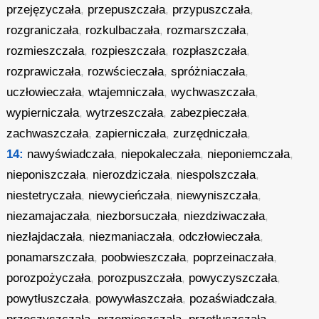
przejęzyczała
,
przepuszczała
,
przypuszczała
,
rozgraniczała
,
rozkulbaczała
,
rozmarszczała
,
rozmieszczała
,
rozpieszczała
,
rozpłaszczała
,
rozprawiczała
,
rozwścieczała
,
spróżniaczała
,
uczłowieczała
,
wtajemniczała
,
wychwaszczała
,
wypierniczała
,
wytrzeszczała
,
zabezpieczała
,
zachwaszczała
,
zapierniczała
,
zurzędniczała
,
14:
nawyświadczała
,
niepokaleczała
,
nieponiemczała
,
nieponiszczała
,
nierozdziczała
,
niespolszczała
,
niestetryczała
,
niewycieńczała
,
niewyniszczała
,
niezamajaczała
,
niezborsuczała
,
niezdziwaczała
,
niezłajdaczała
,
niezmaniaczała
,
odczłowieczała
,
ponamarszczała
,
poobwieszczała
,
poprzeinaczała
,
porozpożyczała
,
porozpuszczała
,
powyczyszczała
,
powytłuszczała
,
powywłaszczała
,
pozaświadczała
,