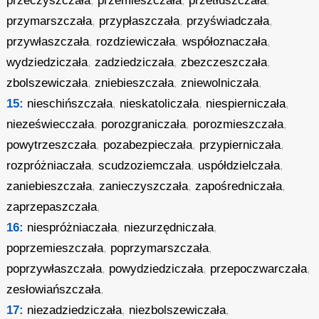
przeczyszczała
,
przemieszczała
,
przetłuszczała
,
przymarszczała
,
przypłaszczała
,
przyświadczała
,
przywłaszczała
,
rozdziewiczała
,
współoznaczała
,
wydziedziczała
,
zadziedziczała
,
zbezczeszczała
,
zbolszewiczała
,
zniebieszczała
,
zniewolniczała
,
15:
nieschińszczała
,
nieskatoliczała
,
niespierniczała
,
niezeświecczała
,
porozgraniczała
,
porozmieszczała
,
powytrzeszczała
,
pozabezpieczała
,
przypierniczała
,
rozpróżniaczała
,
scudzoziemczała
,
uspółdzielczała
,
zaniebieszczała
,
zanieczyszczała
,
zapośredniczała
,
zaprzepaszczała
,
16:
niespróżniaczała
,
niezurzędniczała
,
poprzemieszczała
,
poprzymarszczała
,
poprzywłaszczała
,
powydziedziczała
,
przepoczwarczała
,
zesłowiańszczała
,
17:
niezadziedziczała
,
niezbolszewiczała
,