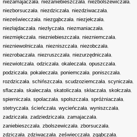
niezamajaczała
,
niezaniebieszczała
,
niezbolszewiczała
,
niezborsuczała
,
niezdziczała
,
niezdziwaczała
,
niezeświecczała
,
niezgąbczała
,
niezjełczała
,
niezłajdaczała
,
niezłyczała
,
niezmaniaczała
,
niezmiękczała
,
niezniebieszczała
,
niezniemczała
,
niezniewolniczała
,
niezniszczała
,
niezobczała
,
niezrobaczała
,
niezruszczała
,
niezurzędniczała
,
niezwiotczała
,
odziczała
,
okaleczała
,
opuszczała
,
podziczała
,
pokaleczała
,
poniemczała
,
poniszczała
,
rozdziczała
,
schińszczała
,
scudzoziemczała
,
scyniczała
,
sflaczała
,
skaleczała
,
skatoliczała
,
skłaczała
,
skołczała
,
spierniczała
,
spolaczała
,
spolszczała
,
spróżniaczała
,
stetryczała
,
ścieńczała
,
wycieńczała
,
wyniszczała
,
zadziczała
,
zadziedziczała
,
zamajaczała
,
zaniebieszczała
,
zbolszewiczała
,
zborsuczała
,
zdziczała
,
zdziwaczała
,
zeświecczała
,
zgąbczała
,