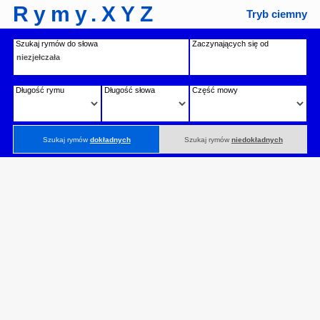
Rymy.XYZ
Tryb ciemny
Szukaj rymów do słowa
Zaczynających się od
Długość rymu
Długość słowa
Część mowy
Szukaj rymów
dokładnych
Szukaj rymów
niedokładnych