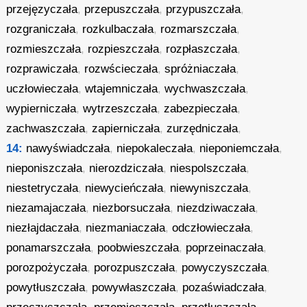
przejęzyczała
,
przepuszczała
,
przypuszczała
,
rozgraniczała
,
rozkulbaczała
,
rozmarszczała
,
rozmieszczała
,
rozpieszczała
,
rozpłaszczała
,
rozprawiczała
,
rozwścieczała
,
spróżniaczała
,
uczłowieczała
,
wtajemniczała
,
wychwaszczała
,
wypierniczała
,
wytrzeszczała
,
zabezpieczała
,
zachwaszczała
,
zapierniczała
,
zurzędniczała
,
14:
nawyświadczała
,
niepokaleczała
,
nieponiemczała
,
nieponiszczała
,
nierozdziczała
,
niespolszczała
,
niestetryczała
,
niewycieńczała
,
niewyniszczała
,
niezamajaczała
,
niezborsuczała
,
niezdziwaczała
,
niezłajdaczała
,
niezmaniaczała
,
odczłowieczała
,
ponamarszczała
,
poobwieszczała
,
poprzeinaczała
,
porozpożyczała
,
porozpuszczała
,
powyczyszczała
,
powytłuszczała
,
powywłaszczała
,
pozaświadczała
,