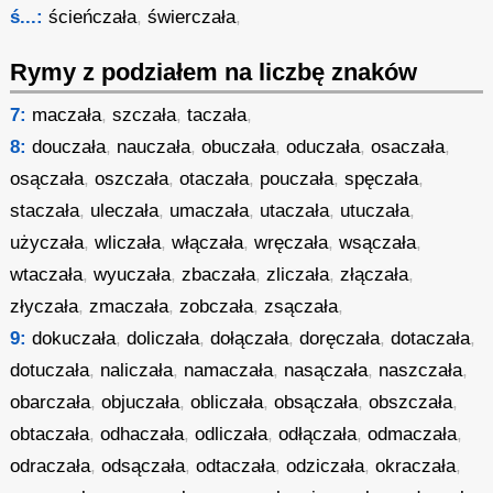
ś...:
ścieńczała
,
świerczała
,
Rymy z podziałem na liczbę znaków
7:
maczała
,
szczała
,
taczała
,
8:
douczała
,
nauczała
,
obuczała
,
oduczała
,
osaczała
,
osączała
,
oszczała
,
otaczała
,
pouczała
,
spęczała
,
staczała
,
uleczała
,
umaczała
,
utaczała
,
utuczała
,
użyczała
,
wliczała
,
włączała
,
wręczała
,
wsączała
,
wtaczała
,
wyuczała
,
zbaczała
,
zliczała
,
złączała
,
złyczała
,
zmaczała
,
zobczała
,
zsączała
,
9:
dokuczała
,
doliczała
,
dołączała
,
doręczała
,
dotaczała
,
dotuczała
,
naliczała
,
namaczała
,
nasączała
,
naszczała
,
obarczała
,
objuczała
,
obliczała
,
obsączała
,
obszczała
,
obtaczała
,
odhaczała
,
odliczała
,
odłączała
,
odmaczała
,
odraczała
,
odsączała
,
odtaczała
,
odziczała
,
okraczała
,