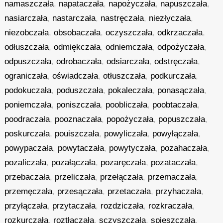
namaszczała
,
napataczała
,
napożyczała
,
napuszczała
,
nasiarczała
,
nastarczała
,
nastręczała
,
niezłyczała
,
niezobczała
,
obsobaczała
,
oczyszczała
,
odkrzaczała
,
odłuszczała
,
odmiękczała
,
odniemczała
,
odpożyczała
,
odpuszczała
,
odrobaczała
,
odsiarczała
,
odstręczała
,
ograniczała
,
oświadczała
,
otłuszczała
,
podkurczała
,
podokuczała
,
poduszczała
,
pokaleczała
,
ponasączała
,
poniemczała
,
poniszczała
,
poobliczała
,
poobtaczała
,
poodraczała
,
pooznaczała
,
popożyczała
,
popuszczała
,
poskurczała
,
pouiszczała
,
powyliczała
,
powyłączała
,
powypaczała
,
powytaczała
,
powytyczała
,
pozahaczała
,
pozaliczała
,
pozałączała
,
pozaręczała
,
pozataczała
,
przebaczała
,
przeliczała
,
przełączała
,
przemaczała
,
przemęczała
,
przesączała
,
przetaczała
,
przyhaczała
,
przyłączała
,
przytaczała
,
rozdziczała
,
rozkraczała
,
rozkurczała
,
roztłaczała
,
sczyszczała
,
spieszczała
,