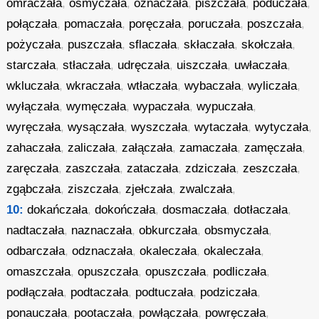
omraczała
,
osmyczała
,
oznaczała
,
piszczała
,
poduczała
,
połączała
,
pomaczała
,
poręczała
,
poruczała
,
poszczała
,
pożyczała
,
puszczała
,
sflaczała
,
skłaczała
,
skołczała
,
starczała
,
stłaczała
,
udręczała
,
uiszczała
,
uwłaczała
,
wkluczała
,
wkraczała
,
wtłaczała
,
wybaczała
,
wyliczała
,
wyłączała
,
wymęczała
,
wypaczała
,
wypuczała
,
wyręczała
,
wysączała
,
wyszczała
,
wytaczała
,
wytyczała
,
zahaczała
,
zaliczała
,
załączała
,
zamaczała
,
zamęczała
,
zaręczała
,
zaszczała
,
zataczała
,
zdziczała
,
zeszczała
,
zgąbczała
,
ziszczała
,
zjełczała
,
zwalczała
,
10:
dokańczała
,
dokończała
,
dosmaczała
,
dotłaczała
,
nadtaczała
,
naznaczała
,
obkurczała
,
obsmyczała
,
odbarczała
,
odznaczała
,
okaleczała
,
okaleczała
,
omaszczała
,
opuszczała
,
opuszczała
,
podliczała
,
podłączała
,
podtaczała
,
podtuczała
,
podziczała
,
ponauczała
,
pootaczała
,
powłączała
,
powręczała
,