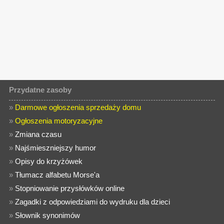
Przydatne zasoby
»
Darmowe ogłoszenia sprzedaży domu
»
Ogłoszenia motoryzacyjne
»
Zmiana czasu
»
Najśmieszniejszy humor
»
Opisy do krzyżówek
»
Tłumacz alfabetu Morse'a
»
Stopniowanie przysłówków online
»
Zagadki z odpowiedziami do wydruku dla dzieci
»
Słownik synonimów