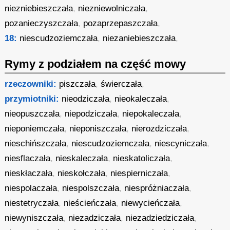
niezniebieszczała
,
niezniewolniczała
,
pozanieczyszczała
,
pozaprzepaszczała
,
18:
niescudzoziemczała
,
niezaniebieszczała
,
Rymy z podziałem na część mowy
rzeczowniki:
piszczała
,
świerczała
,
przymiotniki:
nieodziczała
,
nieokaleczała
,
nieopuszczała
,
niepodziczała
,
niepokaleczała
,
nieponiemczała
,
nieponiszczała
,
nierozdziczała
,
nieschińszczała
,
niescudzoziemczała
,
niescyniczała
,
niesflaczała
,
nieskaleczała
,
nieskatoliczała
,
nieskłaczała
,
nieskołczała
,
niespierniczała
,
niespolaczała
,
niespolszczała
,
niespróżniaczała
,
niestetryczała
,
nieścieńczała
,
niewycieńczała
,
niewyniszczała
,
niezadziczała
,
niezadziedziczała
,