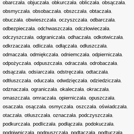
obarczała
,
objuczała
,
obkurczała
,
obliczała
,
obsączała
,
obsmyczała
,
obsobaczała
,
obszczała
,
obtaczała
,
obuczała
,
obwieszczała
,
oczyszczała
,
odbarczała
,
odbezpieczała
,
odchwaszczała
,
odczłowieczała
,
odczyszczała
,
odgraniczała
,
odhaczała
,
odkotwiczała
,
odkrzaczała
,
odliczała
,
odłączała
,
odłuszczała
,
odmaczała
,
odmiękczała
,
odniemczała
,
odpierniczała
,
odpożyczała
,
odpuszczała
,
odraczała
,
odrobaczała
,
odsączała
,
odsiarczała
,
odstręczała
,
odtaczała
,
odtłuszczała
,
oduczała
,
odwdzięczała
,
odziedziczała
,
odznaczała
,
ograniczała
,
okaleczała
,
okraczała
,
omaszczała
,
omraczała
,
opierniczała
,
opuszczała
,
osaczała
,
osączała
,
osmyczała
,
oszczała
,
oświadczała
,
otaczała
,
otłuszczała
,
oznaczała
,
podczyszczała
,
podkurczała
,
podliczała
,
podłączała
,
podokuczała
,
podpiwniczała
,
podpuszczała
,
podtaczała
,
podtuczała
,