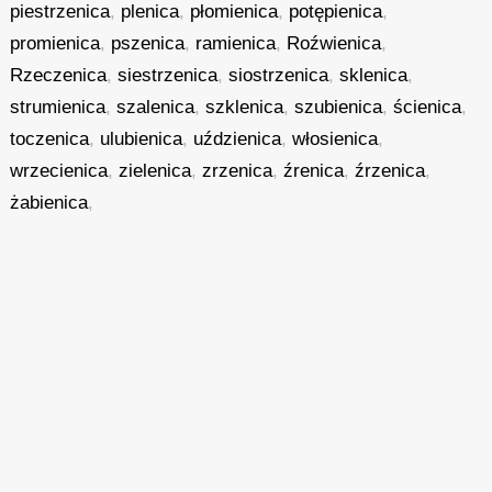
piestrzenica
,
plenica
,
płomienica
,
potępienica
,
promienica
,
pszenica
,
ramienica
,
Roźwienica
,
Rzeczenica
,
siestrzenica
,
siostrzenica
,
sklenica
,
strumienica
,
szalenica
,
szklenica
,
szubienica
,
ścienica
,
toczenica
,
ulubienica
,
uździenica
,
włosienica
,
wrzecienica
,
zielenica
,
zrzenica
,
źrenica
,
źrzenica
,
żabienica
,