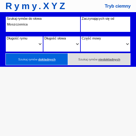
Rymy.XYZ
Tryb ciemny
Szukaj rymów do słowa
Zaczynających się od
Długość rymu
Długość słowa
Część mowy
Szukaj rymów
dokładnych
Szukaj rymów
niedokładnych