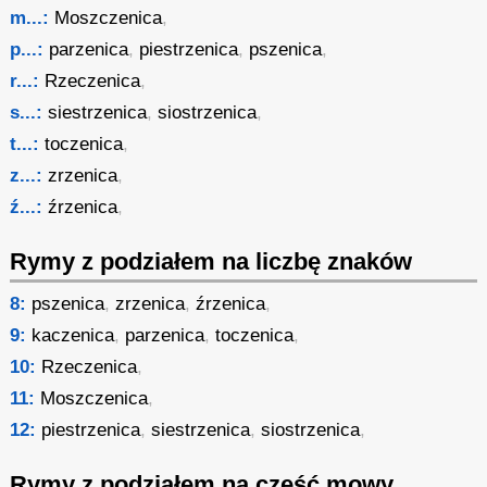
m...:
Moszczenica
,
p...:
parzenica
,
piestrzenica
,
pszenica
,
r...:
Rzeczenica
,
s...:
siestrzenica
,
siostrzenica
,
t...:
toczenica
,
z...:
zrzenica
,
ź...:
źrzenica
,
Rymy z podziałem na liczbę znaków
8:
pszenica
,
zrzenica
,
źrzenica
,
9:
kaczenica
,
parzenica
,
toczenica
,
10:
Rzeczenica
,
11:
Moszczenica
,
12:
piestrzenica
,
siestrzenica
,
siostrzenica
,
Rymy z podziałem na część mowy