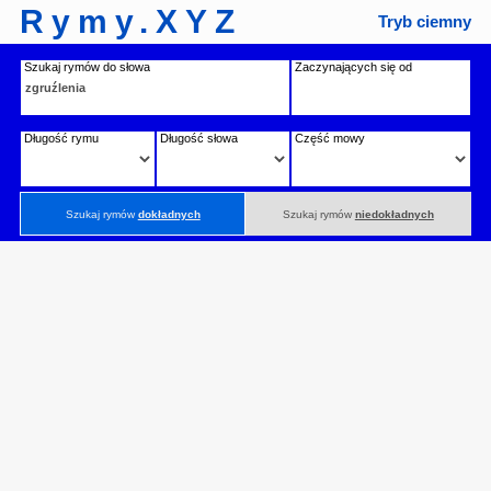
Rymy.XYZ
Tryb ciemny
Szukaj rymów do słowa
Zaczynających się od
Długość rymu
Długość słowa
Część mowy
Szukaj rymów
dokładnych
Szukaj rymów
niedokładnych