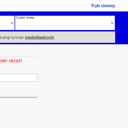
Tryb ciemny
Część mowy
zukaj rymów
niedokładnych
niki określ