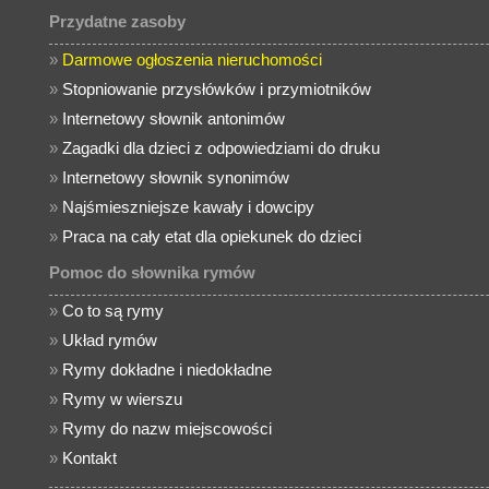
Przydatne zasoby
»
Darmowe ogłoszenia nieruchomości
»
Stopniowanie przysłówków i przymiotników
»
Internetowy słownik antonimów
»
Zagadki dla dzieci z odpowiedziami do druku
»
Internetowy słownik synonimów
»
Najśmieszniejsze kawały i dowcipy
»
Praca na cały etat dla opiekunek do dzieci
Pomoc do słownika rymów
»
Co to są rymy
»
Układ rymów
»
Rymy dokładne i niedokładne
»
Rymy w wierszu
»
Rymy do nazw miejscowości
»
Kontakt