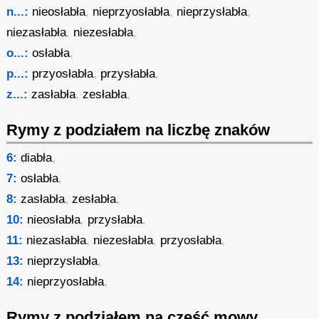
n...:
nieosłabła
,
nieprzyosłabła
,
nieprzysłabła
,
niezasłabła
,
niezesłabła
,
o...:
osłabła
,
p...:
przyosłabła
,
przysłabła
,
z...:
zasłabła
,
zesłabła
,
Rymy z podziałem na liczbę znaków
6:
diabła
,
7:
osłabła
,
8:
zasłabła
,
zesłabła
,
10:
nieosłabła
,
przysłabła
,
11:
niezasłabła
,
niezesłabła
,
przyosłabła
,
13:
nieprzysłabła
,
14:
nieprzyosłabła
,
Rymy z podziałem na część mowy