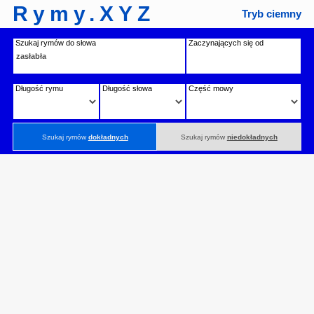
Rymy.XYZ
Tryb ciemny
Szukaj rymów do słowa
Zaczynających się od
Długość rymu
Długość słowa
Część mowy
Szukaj rymów
dokładnych
Szukaj rymów
niedokładnych