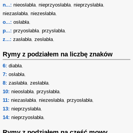
n...:
nieosłabła
,
nieprzyosłabła
,
nieprzysłabła
,
niezasłabła
,
niezesłabła
,
o...:
osłabła
,
p...:
przyosłabła
,
przysłabła
,
z...:
zasłabła
,
zesłabła
,
Rymy z podziałem na liczbę znaków
6:
diabła
,
7:
osłabła
,
8:
zasłabła
,
zesłabła
,
10:
nieosłabła
,
przysłabła
,
11:
niezasłabła
,
niezesłabła
,
przyosłabła
,
13:
nieprzysłabła
,
14:
nieprzyosłabła
,
Rymy z podziałem na część mowy