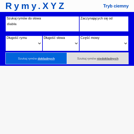
Rymy.XYZ
Tryb ciemny
Szukaj rymów do słowa
Zaczynających się od
Długość rymu
Długość słowa
Część mowy
Szukaj rymów
dokładnych
Szukaj rymów
niedokładnych