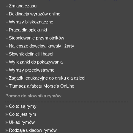
»
Zmiana czasu
»
Deklinacja wyrazów online
»
Wyrazy bliskoznaczne
»
Praca dla opiekunki
»
Stopniowanie przymiotników
»
Najlepsze dowcipy, kawały i żarty
»
Słownik definicji i haseł
»
Wyliczanki do pokazywania
»
Wyrazy przeciwstawne
»
Zagadki edukacyjne do druku dla dzieci
»
Tłumacz alfabetu Morse'a OnLine
Pomoc do słownika rymów
»
Co to są rymy
»
Co to jest rym
»
Układ rymów
»
Rodzaje układów rymów