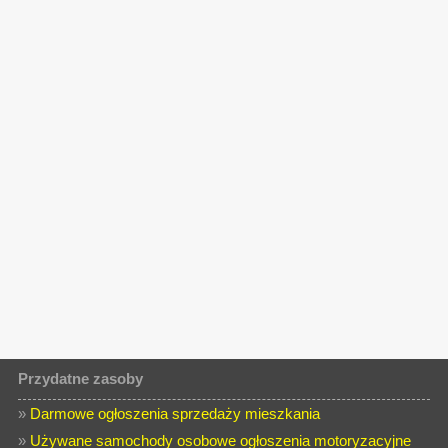
Przydatne zasoby
»
Darmowe ogłoszenia sprzedaży mieszkania
»
Używane samochody osobowe ogłoszenia motoryzacyjne