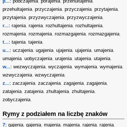
p...:
podczajenia
,
porajenia
,
przehultajenia
,
przehultajenia
,
przyczajenia
,
przyczajenia
,
przytajenia
,
przytajenia
,
przyzwyczajenia
,
przyzwyczajenia
,
r...:
rajenia
,
rajenia
,
rozhultajenia
,
rozhultajenia
,
rozmajenia
,
rozmajenia
,
rozmazgajenia
,
rozmazgajenia
,
t...:
tajenia
,
tajenia
,
u...:
uczajenia
,
ugajenia
,
ujajenia
,
ujajenia
,
umajenia
,
umajenia
,
uobyczajenia
,
urajenia
,
utajenia
,
utajenia
,
w...:
wezwyczajenia
,
wyczajenia
,
wymajenia
,
wymajenia
,
wzwyczajenia
,
wzwyczajenia
,
z...:
zaczajenia
,
zaczajenia
,
zagajenia
,
zagajenia
,
zatajenia
,
zatajenia
,
zhultajenia
,
zhultajenia
,
zobyczajenia
,
Rymy z podziałem na liczbę znaków
7:
gajenia
,
gajenia
,
majenia
,
majenia
,
rajenia
,
rajenia
,