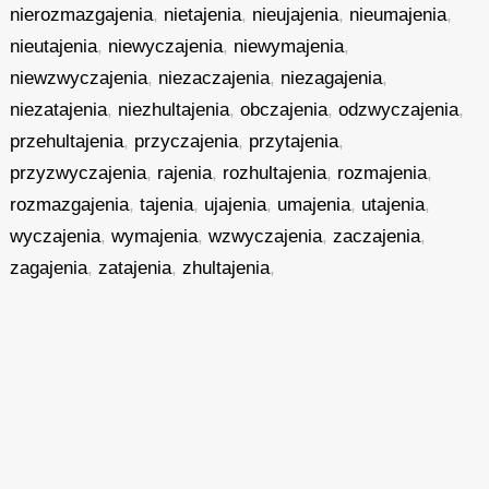
nierozmazgajenia
,
nietajenia
,
nieujajenia
,
nieumajenia
,
nieutajenia
,
niewyczajenia
,
niewymajenia
,
niewzwyczajenia
,
niezaczajenia
,
niezagajenia
,
niezatajenia
,
niezhultajenia
,
obczajenia
,
odzwyczajenia
,
przehultajenia
,
przyczajenia
,
przytajenia
,
przyzwyczajenia
,
rajenia
,
rozhultajenia
,
rozmajenia
,
rozmazgajenia
,
tajenia
,
ujajenia
,
umajenia
,
utajenia
,
wyczajenia
,
wymajenia
,
wzwyczajenia
,
zaczajenia
,
zagajenia
,
zatajenia
,
zhultajenia
,