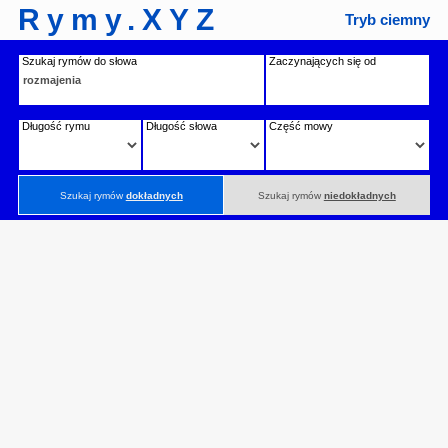
Rymy.XYZ
Tryb ciemny
Szukaj rymów do słowa
Zaczynających się od
Długość rymu
Długość słowa
Część mowy
Szukaj rymów
dokładnych
Szukaj rymów
niedokładnych