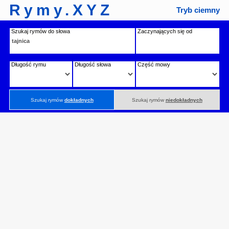
Rymy.XYZ
Tryb ciemny
Szukaj rymów do słowa
Zaczynających się od
Długość rymu
Długość słowa
Część mowy
Szukaj rymów
dokładnych
Szukaj rymów
niedokładnych