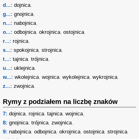
d...:
dojnica
,
g...:
gnojnica
,
n...:
nabojnica
,
o...:
odbojnica
,
okrojnica
,
ostojnica
,
r...:
rojnica
,
s...:
spokojnica
,
strojnica
,
t...:
tajnica
,
trójnica
,
u...:
uklejnica
,
w...:
wkolejnica
,
wojnica
,
wykolejnica
,
wykrojnica
,
z...:
zwojnica
,
Rymy z podziałem na liczbę znaków
7:
dojnica
,
rojnica
,
tajnica
,
wojnica
,
8:
gnojnica
,
trójnica
,
zwojnica
,
9:
nabojnica
,
odbojnica
,
okrojnica
,
ostojnica
,
strojnica
,