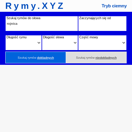
Rymy.XYZ
Tryb ciemny
Szukaj rymów do słowa
Zaczynających się od
Długość rymu
Długość słowa
Część mowy
Szukaj rymów
dokładnych
Szukaj rymów
niedokładnych