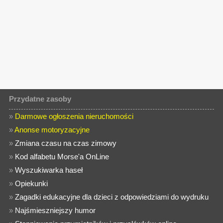
Przydatne zasoby
»
Darmowe ogłoszenia nieruchomości
»
Anonse motoryzacyjne
»
Zmiana czasu na czas zimowy
»
Kod alfabetu Morse'a OnLine
»
Wyszukiwarka haseł
»
Opiekunki
»
Zagadki edukacyjne dla dzieci z odpowiedziami do wydruku
»
Najśmieszniejszy humor