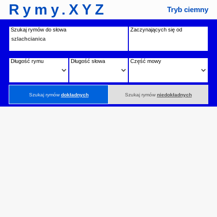
Rymy.XYZ
Tryb ciemny
Szukaj rymów do słowa
Zaczynających się od
Długość rymu
Długość słowa
Część mowy
Szukaj rymów
dokładnych
Szukaj rymów
niedokładnych