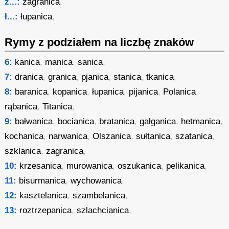
z...:
zagranica
,
ł...:
łupanica
,
Rymy z podziałem na liczbę znaków
6:
kanica
,
manica
,
sanica
,
7:
dranica
,
granica
,
pjanica
,
stanica
,
tkanica
,
8:
baranica
,
kopanica
,
łupanica
,
pijanica
,
Polanica
,
rąbanica
,
Titanica
,
9:
bałwanica
,
bocianica
,
bratanica
,
gałganica
,
hetmanica
,
kochanica
,
narwanica
,
Olszanica
,
sułtanica
,
szatanica
,
szklanica
,
zagranica
,
10:
krzesanica
,
murowanica
,
oszukanica
,
pelikanica
,
11:
bisurmanica
,
wychowanica
,
12:
kasztelanica
,
szambelanica
,
13:
roztrzepanica
,
szlachcianica
,