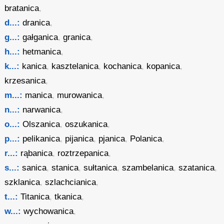
bratanica
,
d...:
dranica
,
g...:
gałganica
,
granica
,
h...:
hetmanica
,
k...:
kanica
,
kasztelanica
,
kochanica
,
kopanica
,
krzesanica
,
m...:
manica
,
murowanica
,
n...:
narwanica
,
o...:
Olszanica
,
oszukanica
,
p...:
pelikanica
,
pijanica
,
pjanica
,
Polanica
,
r...:
rąbanica
,
roztrzepanica
,
s...:
sanica
,
stanica
,
sułtanica
,
szambelanica
,
szatanica
,
szklanica
,
szlachcianica
,
t...:
Titanica
,
tkanica
,
w...:
wychowanica
,