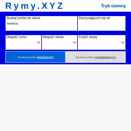
Rymy.XYZ
Tryb ciemny
Szukaj rymów do słowa
Zaczynających się od
Długość rymu
Długość słowa
Część mowy
Szukaj rymów
dokładnych
Szukaj rymów
niedokładnych