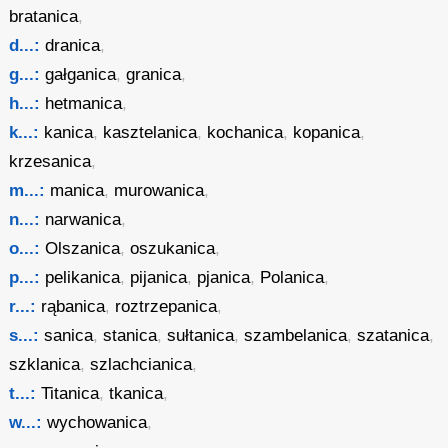
bratanica
,
d...:
dranica
,
g...:
gałganica
,
granica
,
h...:
hetmanica
,
k...:
kanica
,
kasztelanica
,
kochanica
,
kopanica
,
krzesanica
,
m...:
manica
,
murowanica
,
n...:
narwanica
,
o...:
Olszanica
,
oszukanica
,
p...:
pelikanica
,
pijanica
,
pjanica
,
Polanica
,
r...:
rąbanica
,
roztrzepanica
,
s...:
sanica
,
stanica
,
sułtanica
,
szambelanica
,
szatanica
,
szklanica
,
szlachcianica
,
t...:
Titanica
,
tkanica
,
w...:
wychowanica
,