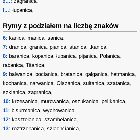
z...:
zagranica
,
ł...:
łupanica
,
Rymy z podziałem na liczbę znaków
6:
kanica
,
manica
,
sanica
,
7:
dranica
,
granica
,
pjanica
,
stanica
,
tkanica
,
8:
baranica
,
kopanica
,
łupanica
,
pijanica
,
Polanica
,
rąbanica
,
Titanica
,
9:
bałwanica
,
bocianica
,
bratanica
,
gałganica
,
hetmanica
,
kochanica
,
narwanica
,
Olszanica
,
sułtanica
,
szatanica
,
szklanica
,
zagranica
,
10:
krzesanica
,
murowanica
,
oszukanica
,
pelikanica
,
11:
bisurmanica
,
wychowanica
,
12:
kasztelanica
,
szambelanica
,
13:
roztrzepanica
,
szlachcianica
,