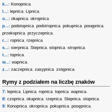
k...:
Konopnica
,
l...:
lepnica
,
Lipnica
,
o...:
okapnica
,
okropnica
,
p...:
podstopnica
,
podstropnica
,
pokupnica
,
posępnica
,
przekopnica
,
przyczepnica
,
r...:
ropnica
,
rzepnica
,
s...:
sierpnica
,
Stepnica
,
stopnica
,
stropnica
,
t...:
topnica
,
w...:
wapnica
,
z...:
zaczepnica
,
zasypnica
,
zstępnica
,
Rymy z podziałem na liczbę znaków
7:
lepnica
,
Lipnica
,
ropnica
,
topnica
,
wapnica
,
8:
czopnica
,
okapnica
,
rzepnica
,
Stepnica
,
stopnica
,
9:
Konopnica
,
okropnica
,
pokupnica
,
posępnica
,