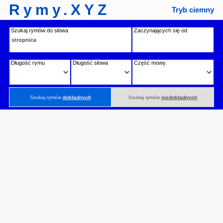
Rymy.XYZ
Tryb ciemny
Szukaj rymów do słowa
Zaczynających się od
Długość rymu
Długość słowa
Część mowy
Szukaj rymów
dokładnych
Szukaj rymów
niedokładnych