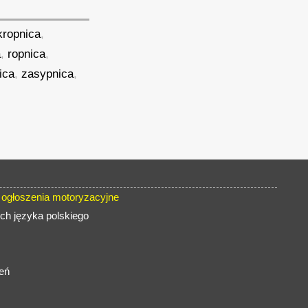
kropnica
,
a
,
ropnica
,
ica
,
zasypnica
,
ogłoszenia motoryzacyjne
ch języka polskiego
eń