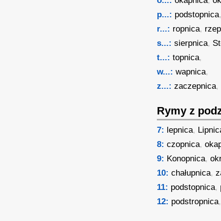
o...:
okapnica
,
ok
p...:
podstopnica
r...:
ropnica
,
rzep
s...:
sierpnica
,
St
t...:
topnica
,
w...:
wapnica
,
z...:
zaczepnica
Rymy z podz
7:
lepnica
,
Lipnic
8:
czopnica
,
oka
9:
Konopnica
,
ok
10:
chałupnica
,
z
11:
podstopnica
,
12:
podstropnica