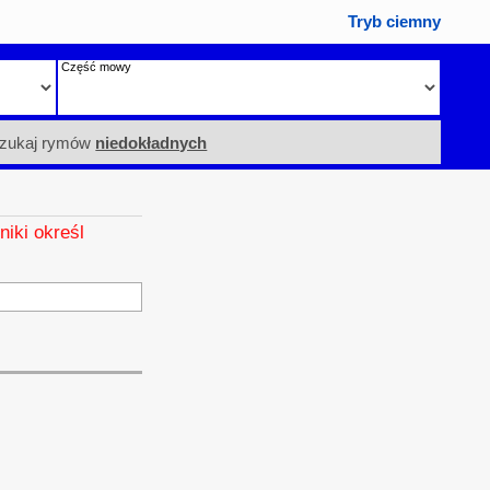
Tryb ciemny
Część mowy
zukaj rymów
niedokładnych
niki określ