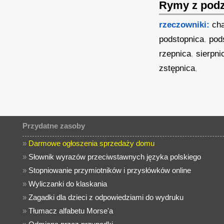
Rymy z podz
rzeczowniki:
ch
podstopnica
,
pod
rzepnica
,
sierpni
zstępnica
,
Przydatne zasoby
»
Darmowe ogłoszenia sprzedaży domu
»
Słownik wyrazów przeciwstawnych języka polskiego
»
Stopniowanie przymiotników i przysłówków online
»
Wyliczanki do klaskania
»
Zagadki dla dzieci z odpowiedziami do wydruku
»
Tłumacz alfabetu Morse'a