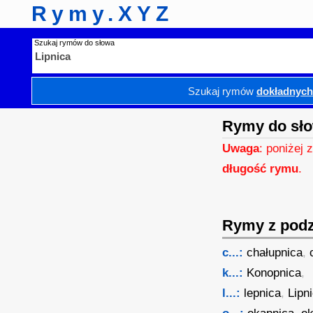
Rymy.XYZ
Szukaj rymów do słowa
Szukaj rymów
dokładnyc
Rymy do sło
Uwaga
: poniżej 
długość rymu
.
Rymy z podzi
c...:
chałupnica
,
k...:
Konopnica
,
l...:
lepnica
,
Lipn