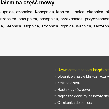
iałem na część mowy
ałupnica
,
czopnica
,
Konopnica
,
lepnica
,
Lipnica
,
okapnica
,
o
stropnica
,
pokupnica
,
posępnica
,
przekopnica
,
przyczepnic
ca
,
Stepnica
,
stopnica
,
stropnica
,
topnica
,
wapnica
,
zaczepn
»
Używane samochody bezpłatne 
»
Słownik wyrazów bliskoznaczny
»
Zmiana czasu
»
Hasła krzyżówkowe
»
Najlepsze dowcipy na każdy dzi
»
Opiekunka do seniora