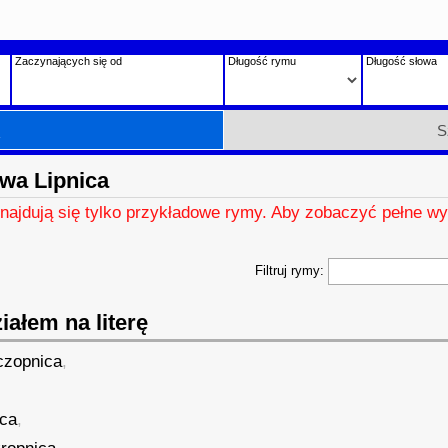
Zaczynających się od
Długość rymu
Długość słowa
h
S
wa Lipnica
znajdują się tylko przykładowe rymy. Aby zobaczyć pełne wy
Filtruj rymy:
ałem na literę
czopnica
,
ica
,