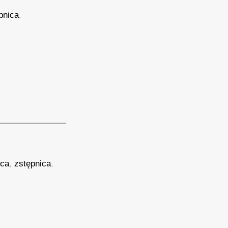
pnica
,
ica
,
zstępnica
,