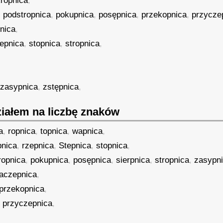
ropnica
,
,
podstropnica
,
pokupnica
,
posępnica
,
przekopnica
,
przycze
nica
,
epnica
,
stopnica
,
stropnica
,
,
zasypnica
,
zstępnica
,
iałem na liczbę znaków
a
,
ropnica
,
topnica
,
wapnica
,
pnica
,
rzepnica
,
Stepnica
,
stopnica
,
ropnica
,
pokupnica
,
posępnica
,
sierpnica
,
stropnica
,
zasypn
aczepnica
,
przekopnica
,
,
przyczepnica
,