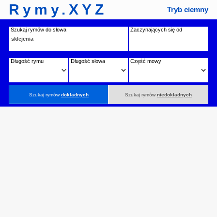
Rymy.XYZ
Tryb ciemny
Szukaj rymów do słowa
Zaczynających się od
Długość rymu
Długość słowa
Część mowy
Szukaj rymów
dokładnych
Szukaj rymów
niedokładnych