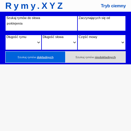
Rymy.XYZ
Tryb ciemny
Szukaj rymów do słowa
Zaczynających się od
Długość rymu
Długość słowa
Część mowy
Szukaj rymów
dokładnych
Szukaj rymów
niedokładnych