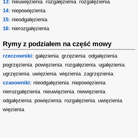
13:
nieuwięzienia
,
rozgałęzienia
,
rozgałęzienia
,
14:
niepowięzienia
,
15:
nieodgałęzienia
,
16:
nierozgałęzienia
,
Rymy z podziałem na część mowy
rzeczowniki:
gałęzienia
,
grzęzienia
,
odgałęzienia
,
pogrzęzienia
,
powięzienia
,
rozgałęzienia
,
ugałęzienia
,
ugrzęzienia
,
uwięzienia
,
więzienia
,
zagrzęzienia
,
czasowniki:
nieodgałęzienia
,
niepowięzienia
,
nierozgałęzienia
,
nieuwięzienia
,
niewięzienia
,
odgałęzienia
,
powięzienia
,
rozgałęzienia
,
uwięzienia
,
więzienia
,