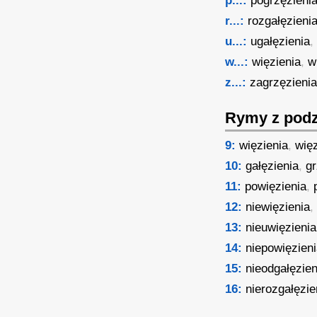
p...:
pogrzęzieni
r...:
rozgałęzieni
u...:
ugałęzienia
w...:
więzienia
,
w
z...:
zagrzęzieni
Rymy z podz
9:
więzienia
,
więz
10:
gałęzienia
,
gr
11:
powięzienia
,
12:
niewięzienia
13:
nieuwięzienia
14:
niepowięzien
15:
nieodgałęzien
16:
nierozgałęzie