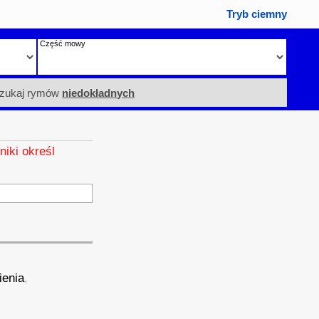
Tryb ciemny
Część mowy
zukaj rymów
niedokładnych
niki określ
ienia
,