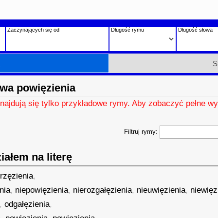
Zaczynających się od
Długość rymu
Długość słowa
h
S
wa powięzienia
znajdują się tylko przykładowe rymy. Aby zobaczyć pełne wy
Filtruj rymy:
ałem na literę
rzęzienia
,
nia
,
niepowięzienia
,
nierozgałęzienia
,
nieuwięzienia
,
niewięz
,
odgałęzienia
,