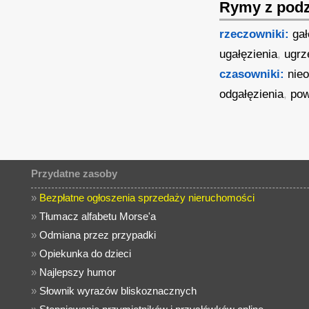
Rymy z podz
rzeczowniki:
gał
ugałęzienia
,
ugrz
czasowniki:
nieo
odgałęzienia
,
pow
Przydatne zasoby
»
Bezpłatne ogłoszenia sprzedaży nieruchomości
»
Tłumacz alfabetu Morse'a
»
Odmiana przez przypadki
»
Opiekunka do dzieci
»
Najlepszy humor
»
Słownik wyrazów bliskoznacznych