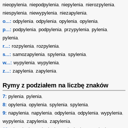
nieopylenia
,
niepodpylenia
,
niepylenia
,
nierozpylenia
,
niespylenia
,
niewypylenia
,
niezapylenia
,
o...:
odpylenia
,
odpylenia
,
opylenia
,
opylenia
,
p...:
podpylenia
,
podpylenia
,
przypylenia
,
pylenia
,
pylenia
,
r...:
rozpylenia
,
rozpylenia
,
s...:
samozapylenia
,
spylenia
,
spylenia
,
w...:
wypylenia
,
wypylenia
,
z...:
zapylenia
,
zapylenia
,
Rymy z podziałem na liczbę znaków
7:
pylenia
,
pylenia
,
8:
opylenia
,
opylenia
,
spylenia
,
spylenia
,
9:
napylenia
,
napylenia
,
odpylenia
,
odpylenia
,
wypylenia
,
wypylenia
,
zapylenia
,
zapylenia
,