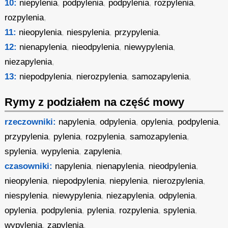
10:
niepylenia
,
podpylenia
,
podpylenia
,
rozpylenia
,
rozpylenia
,
11:
nieopylenia
,
niespylenia
,
przypylenia
,
12:
nienapylenia
,
nieodpylenia
,
niewypylenia
,
niezapylenia
,
13:
niepodpylenia
,
nierozpylenia
,
samozapylenia
,
Rymy z podziałem na część mowy
rzeczowniki:
napylenia
,
odpylenia
,
opylenia
,
podpylenia
,
przypylenia
,
pylenia
,
rozpylenia
,
samozapylenia
,
spylenia
,
wypylenia
,
zapylenia
,
czasowniki:
napylenia
,
nienapylenia
,
nieodpylenia
,
nieopylenia
,
niepodpylenia
,
niepylenia
,
nierozpylenia
,
niespylenia
,
niewypylenia
,
niezapylenia
,
odpylenia
,
opylenia
,
podpylenia
,
pylenia
,
rozpylenia
,
spylenia
,
wypylenia
,
zapylenia
,