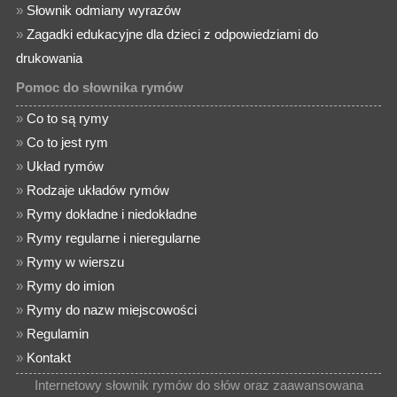
»
Słownik odmiany wyrazów
»
Zagadki edukacyjne dla dzieci z odpowiedziami do
drukowania
Pomoc do słownika rymów
»
Co to są rymy
»
Co to jest rym
»
Układ rymów
»
Rodzaje układów rymów
»
Rymy dokładne i niedokładne
»
Rymy regularne i nieregularne
»
Rymy w wierszu
»
Rymy do imion
»
Rymy do nazw miejscowości
»
Regulamin
»
Kontakt
Internetowy słownik rymów do słów oraz zaawansowana