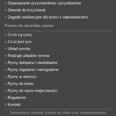
»
Stopniowanie przymiotników i przysłówków
»
Słownik do krzyżówek
»
Zagadki edukacyjne dla dzieci z odpowiedziami
Pomoc do słownika rymów
»
Co to są rymy
»
Co to jest rym
»
Układ rymów
»
Rodzaje układów rymów
»
Rymy dokładne i niedokładne
»
Rymy regularne i nieregularne
»
Rymy w wierszu
»
Rymy do imion
»
Rymy do nazw miejscowości
»
Regulamin
»
Kontakt
Internetowy słownik rymów do słów oraz zaawansowana