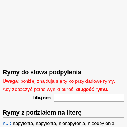
Rymy do słowa podpylenia
Uwaga
: poniżej znajdują się tylko przykładowe rymy.
Aby zobaczyć pełne wyniki określ
długość rymu
.
Filtruj rymy:
Rymy z podziałem na literę
n...:
napylenia
,
napylenia
,
nienapylenia
,
nieodpylenia
,