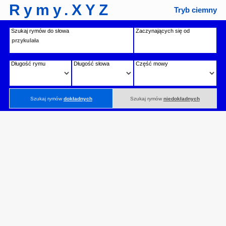
Rymy.XYZ
Tryb ciemny
Szukaj rymów do słowa
Zaczynających się od
Długość rymu
Długość słowa
Część mowy
Szukaj rymów
dokładnych
Szukaj rymów
niedokładnych