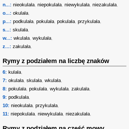
n...:
nieokulała
,
niepokulała
,
niewykulała
,
niezakulała
,
o...:
okulała
,
p...:
podkulała
,
pokulała
,
pokulała
,
przykulała
,
s...:
skulała
,
w...:
wkulała
,
wykulała
,
z...:
zakulała
,
Rymy z podziałem na liczbę znaków
6:
kulała
,
7:
okulała
,
skulała
,
wkulała
,
8:
pokulała
,
pokulała
,
wykulała
,
zakulała
,
9:
podkulała
,
10:
nieokulała
,
przykulała
,
11:
niepokulała
,
niewykulała
,
niezakulała
,
Rymy z podziałem na część mowy