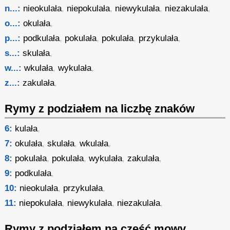
n...:
nieokulała
,
niepokulała
,
niewykulała
,
niezakulała
,
o...:
okulała
,
p...:
podkulała
,
pokulała
,
pokulała
,
przykulała
,
s...:
skulała
,
w...:
wkulała
,
wykulała
,
z...:
zakulała
,
Rymy z podziałem na liczbę znaków
6:
kulała
,
7:
okulała
,
skulała
,
wkulała
,
8:
pokulała
,
pokulała
,
wykulała
,
zakulała
,
9:
podkulała
,
10:
nieokulała
,
przykulała
,
11:
niepokulała
,
niewykulała
,
niezakulała
,
Rymy z podziałem na część mowy