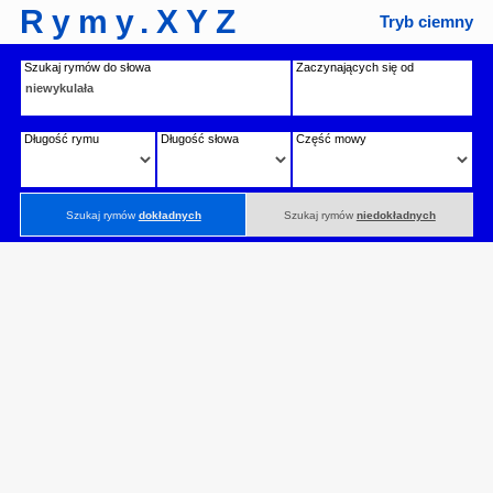
Rymy.XYZ
Tryb ciemny
Szukaj rymów do słowa
Zaczynających się od
Długość rymu
Długość słowa
Część mowy
Szukaj rymów
dokładnych
Szukaj rymów
niedokładnych