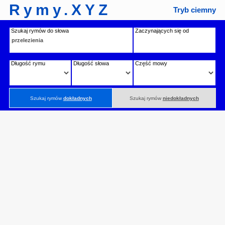
Rymy.XYZ
Tryb ciemny
Szukaj rymów do słowa
Zaczynających się od
Długość rymu
Długość słowa
Część mowy
Szukaj rymów
dokładnych
Szukaj rymów
niedokładnych