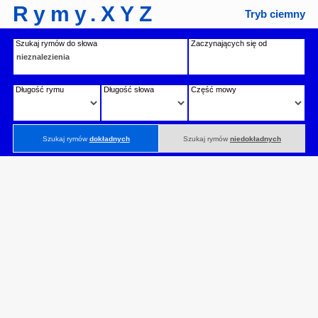
Rymy.XYZ
Tryb ciemny
Szukaj rymów do słowa
Zaczynających się od
Długość rymu
Długość słowa
Część mowy
Szukaj rymów
dokładnych
Szukaj rymów
niedokładnych