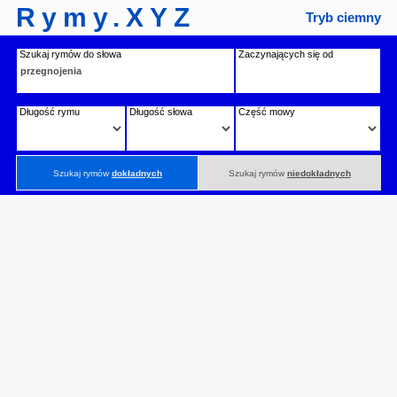
Rymy.XYZ
Tryb ciemny
Szukaj rymów do słowa
Zaczynających się od
Długość rymu
Długość słowa
Część mowy
Szukaj rymów
dokładnych
Szukaj rymów
niedokładnych