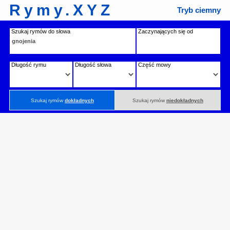
Rymy.XYZ
Tryb ciemny
Szukaj rymów do słowa
Zaczynających się od
Długość rymu
Długość słowa
Część mowy
Szukaj rymów
dokładnych
Szukaj rymów
niedokładnych