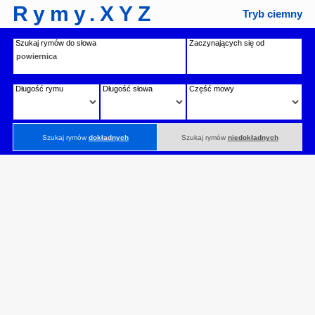
Rymy.XYZ
Tryb ciemny
Szukaj rymów do słowa
Zaczynających się od
Długość rymu
Długość słowa
Część mowy
Szukaj rymów
dokładnych
Szukaj rymów
niedokładnych