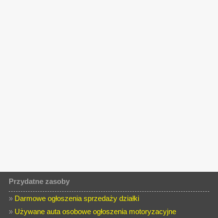
Przydatne zasoby
»
Darmowe ogłoszenia sprzedaży działki
»
Używane auta osobowe ogłoszenia motoryzacyjne