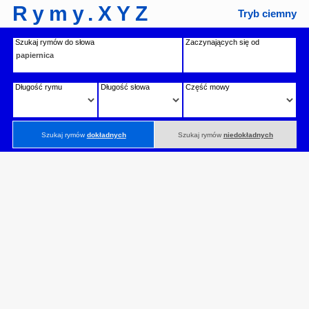
Rymy.XYZ
Tryb ciemny
Szukaj rymów do słowa
Zaczynających się od
Długość rymu
Długość słowa
Część mowy
Szukaj rymów
dokładnych
Szukaj rymów
niedokładnych