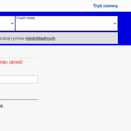
Tryb ciemny
Część mowy
zukaj rymów
niedokładnych
niki określ
ca
,