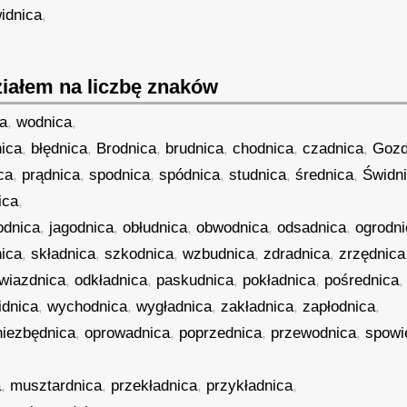
idnica
,
iałem na liczbę znaków
ca
,
wodnica
,
nica
,
błędnica
,
Brodnica
,
brudnica
,
chodnica
,
czadnica
,
Gozd
ca
,
prądnica
,
spodnica
,
spódnica
,
studnica
,
średnica
,
Świdn
ica
,
odnica
,
jagodnica
,
obłudnica
,
obwodnica
,
odsadnica
,
ogrodn
ica
,
składnica
,
szkodnica
,
wzbudnica
,
zdradnica
,
zrzędnica
wiazdnica
,
odkładnica
,
paskudnica
,
pokładnica
,
pośrednica
idnica
,
wychodnica
,
wygładnica
,
zakładnica
,
zapłodnica
,
niezbędnica
,
oprowadnica
,
poprzednica
,
przewodnica
,
spowi
a
,
musztardnica
,
przekładnica
,
przykładnica
,