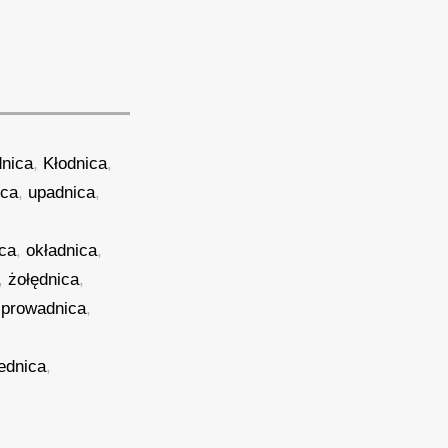
nica
,
Kłodnica
,
ica
,
upadnica
,
ica
,
okładnica
,
,
żołędnica
,
,
prowadnica
,
ednica
,