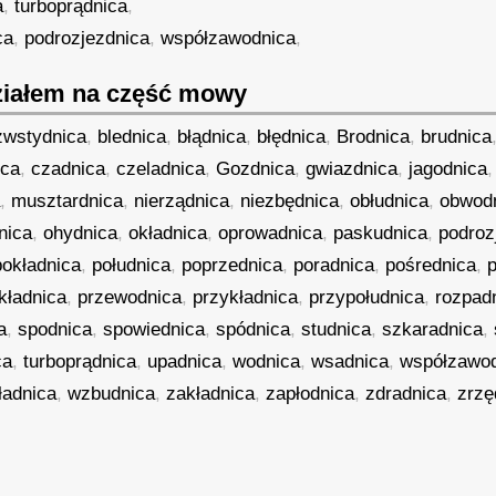
a
,
turboprądnica
,
ca
,
podrozjezdnica
,
współzawodnica
,
iałem na część mowy
zwstydnica
,
blednica
,
błądnica
,
błędnica
,
Brodnica
,
brudnica
ica
,
czadnica
,
czeladnica
,
Gozdnica
,
gwiazdnica
,
jagodnica
a
,
musztardnica
,
nierządnica
,
niezbędnica
,
obłudnica
,
obwod
nica
,
ohydnica
,
okładnica
,
oprowadnica
,
paskudnica
,
podroz
pokładnica
,
południca
,
poprzednica
,
poradnica
,
pośrednica
,
kładnica
,
przewodnica
,
przykładnica
,
przypołudnica
,
rozpad
a
,
spodnica
,
spowiednica
,
spódnica
,
studnica
,
szkaradnica
,
ca
,
turboprądnica
,
upadnica
,
wodnica
,
wsadnica
,
współzawo
ładnica
,
wzbudnica
,
zakładnica
,
zapłodnica
,
zdradnica
,
zrzę