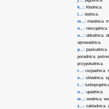
j...:
jagodnica
,
k...:
Kłodnica
,
l...:
lednica
,
m...:
miednica
,
m
n...:
nierządnica
o...:
obłudnica
,
o
oprowadnica
,
p...:
paskudnica
poradnica
,
pośre
przypołudnica
,
r...:
rozpadnica
,
s...:
składnica
,
s
t...:
turboprądnic
u...:
upadnica
,
w...:
wodnica
,
ws
z...:
zakładnica
,