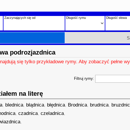
Zaczynających się od
Długość rymu
Długość słowa
h
S
wa podrozjazdnica
znajdują się tylko przykładowe rymy. Aby zobaczyć pełne wy
Filtruj rymy:
ałem na literę
a
,
blednica
,
błądnica
,
błędnica
,
Brodnica
,
brudnica
,
bruzdni
hodnica
,
czadnica
,
czeladnica
,
wiazdnica
,