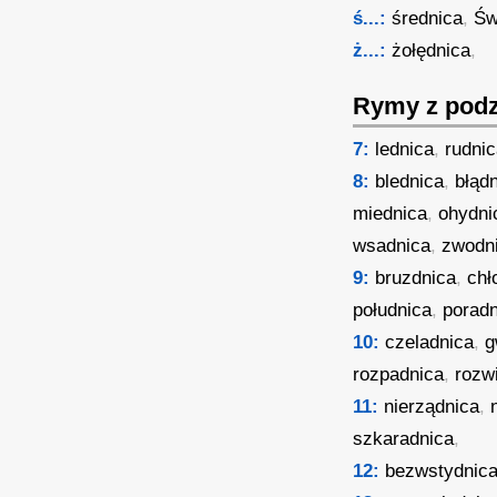
ś...:
średnica
,
Św
ż...:
żołędnica
,
Rymy z podz
7:
lednica
,
rudni
8:
blednica
,
błąd
miednica
,
ohydni
wsadnica
,
zwodn
9:
bruzdnica
,
chł
południca
,
poradn
10:
czeladnica
,
g
rozpadnica
,
rozw
11:
nierządnica
,
szkaradnica
,
12:
bezwstydnic