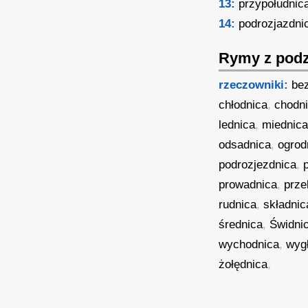
13:
przypołudnic
14:
podrozjazdni
Rymy z podz
rzeczowniki:
be
chłodnica
,
chodn
lednica
,
miednic
odsadnica
,
ogrod
podrozjezdnica
,
prowadnica
,
prze
rudnica
,
składnic
średnica
,
Świdni
wychodnica
,
wyg
żołędnica
,