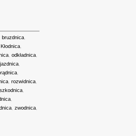
,
bruzdnica
,
,
Kłodnica
,
nica
,
odkładnica
,
jazdnica
,
prądnica
,
nica
,
rozwidnica
,
szkodnica
,
dnica
,
dnica
,
zwodnica
,