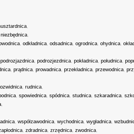
usztardnica
,
,
niezbędnica
,
bwodnica
,
odkładnica
,
odsadnica
,
ogrodnica
,
ohydnica
,
okła
,
podrozjazdnica
,
podrozjezdnica
,
pokładnica
,
południca
,
pop
dnica
,
prądnica
,
prowadnica
,
przekładnica
,
przewodnica
,
prz
rozwidnica
,
rudnica
,
podnica
,
spowiednica
,
spódnica
,
studnica
,
szkaradnica
,
szk
a
,
adnica
,
współzawodnica
,
wychodnica
,
wygładnica
,
wzbudni
zapłodnica
,
zdradnica
,
zrzędnica
,
zwodnica
,