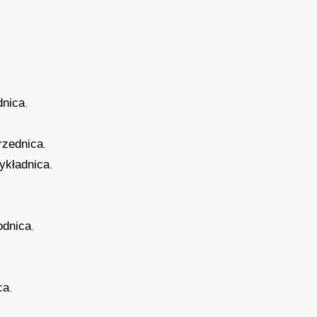
dnica
,
rzednica
,
ykładnica
,
odnica
,
ca
,