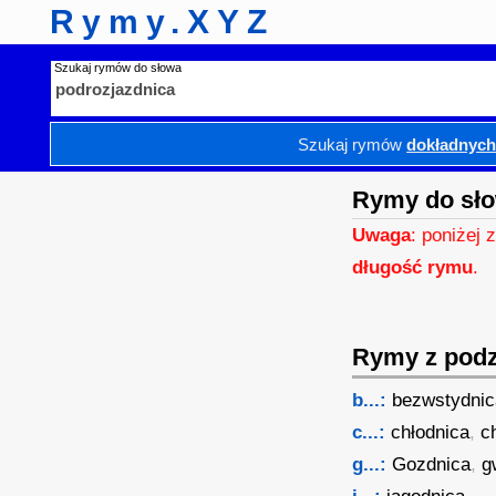
Rymy.XYZ
Szukaj rymów do słowa
Szukaj rymów
dokładnyc
Rymy do sło
Uwaga
: poniżej 
długość rymu
.
Rymy z podzi
b...:
bezwstydnic
c...:
chłodnica
,
c
g...:
Gozdnica
,
g