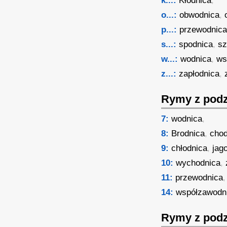
k...:
Kłodnica
,
o...:
obwodnica
,
p...:
przewodnic
s...:
spodnica
,
sz
w...:
wodnica
,
ws
z...:
zapłodnica
,
Rymy z podz
7:
wodnica
,
8:
Brodnica
,
chod
9:
chłodnica
,
jag
10:
wychodnica
,
11:
przewodnica
,
14:
współzawodn
Rymy z podz