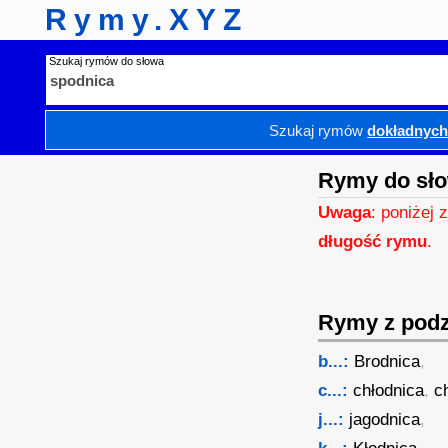
Rymy.XYZ
Szukaj rymów do słowa
Szukaj rymów
dokładnyc
Rymy do sło
Uwaga
: poniżej 
długość rymu
.
Rymy z podzi
b...:
Brodnica
,
c...:
chłodnica
,
c
j...:
jagodnica
,