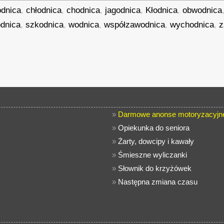
odnica
,
chłodnica
,
chodnica
,
jagodnica
,
Kłodnica
,
obwodnica
dnica
,
szkodnica
,
wodnica
,
współzawodnica
,
wychodnica
,
z
»
Darmowe anonse motoryzacyjn
»
Opiekunka do seniora
»
Żarty, dowcipy i kawały
»
Śmieszne wyliczanki
»
Słownik do krzyżówek
»
Następna zmiana czasu