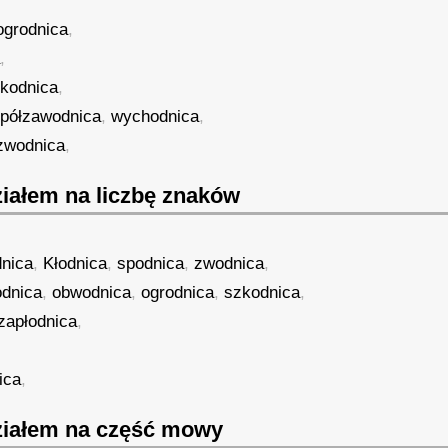
ogrodnica
,
a
,
kodnica
,
półzawodnica
,
wychodnica
,
zwodnica
,
iałem na liczbę znaków
nica
,
Kłodnica
,
spodnica
,
zwodnica
,
odnica
,
obwodnica
,
ogrodnica
,
szkodnica
,
zapłodnica
,
ica
,
iałem na część mowy