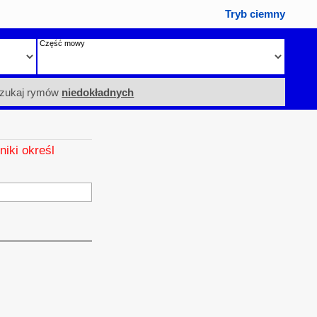
Tryb ciemny
Część mowy
zukaj rymów
niedokładnych
niki określ