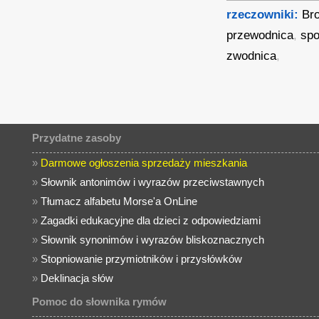
rzeczowniki:
Br
przewodnica
,
spo
zwodnica
,
Przydatne zasoby
»
Darmowe ogłoszenia sprzedaży mieszkania
»
Słownik antonimów i wyrazów przeciwstawnych
»
Tłumacz alfabetu Morse'a OnLine
»
Zagadki edukacyjne dla dzieci z odpowiedziami
»
Słownik synonimów i wyrazów bliskoznacznych
»
Stopniowanie przymiotników i przysłówków
»
Deklinacja słów
Pomoc do słownika rymów