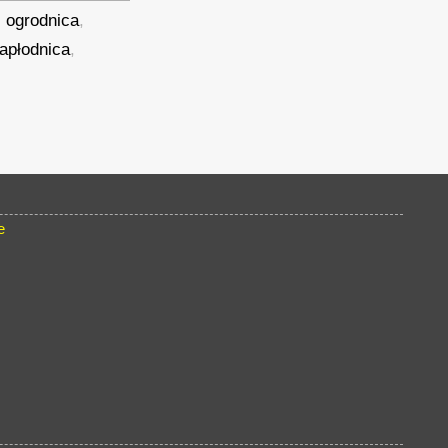
,
ogrodnica
,
apłodnica
,
e