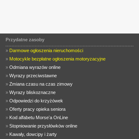
Przydatne zasoby
»
Darmowe ogłoszenia nieruchomości
»
Motocykle bezpłatne ogłoszenia motoryzacyjne
»
Odmiana wyrazów online
»
Wyrazy przeciwstawne
»
Zmiana czasu na czas zimowy
»
Wyrazy bliskoznaczne
»
Odpowiedzi do krzyżówek
»
Oferty pracy opieka seniora
»
Kod alfabetu Morse'a OnLine
»
Stopniowanie przysłówków online
»
Kawały, dowcipy i żarty