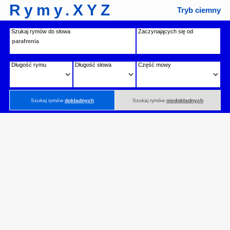
Rymy.XYZ
Tryb ciemny
Szukaj rymów do słowa
Zaczynających się od
Długość rymu
Długość słowa
Część mowy
Szukaj rymów
dokładnych
Szukaj rymów
niedokładnych