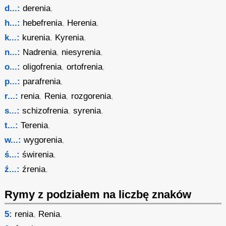
d...:
derenia
,
h...:
hebefrenia
,
Herenia
,
k...:
kurenia
,
Kyrenia
,
n...:
Nadrenia
,
niesyrenia
,
o...:
oligofrenia
,
ortofrenia
,
p...:
parafrenia
,
r...:
renia
,
Renia
,
rozgorenia
,
s...:
schizofrenia
,
syrenia
,
t...:
Terenia
,
w...:
wygorenia
,
ś...:
świrenia
,
ź...:
źrenia
,
Rymy z podziałem na liczbę znaków
5:
renia
,
Renia
,