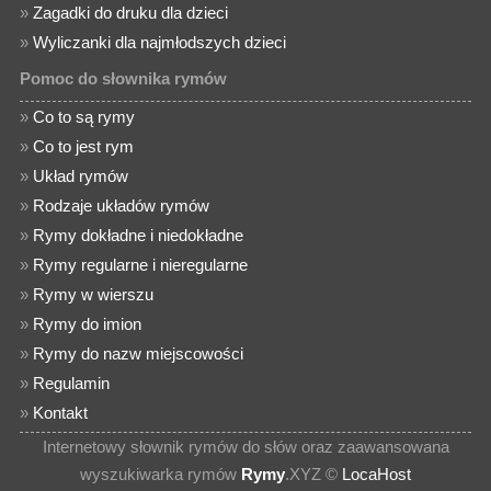
»
Zagadki do druku dla dzieci
»
Wyliczanki dla najmłodszych dzieci
Pomoc do słownika rymów
»
Co to są rymy
»
Co to jest rym
»
Układ rymów
»
Rodzaje układów rymów
»
Rymy dokładne i niedokładne
»
Rymy regularne i nieregularne
»
Rymy w wierszu
»
Rymy do imion
»
Rymy do nazw miejscowości
»
Regulamin
»
Kontakt
Internetowy słownik rymów do słów oraz zaawansowana
wyszukiwarka rymów
Rymy
.XYZ ©
LocaHost