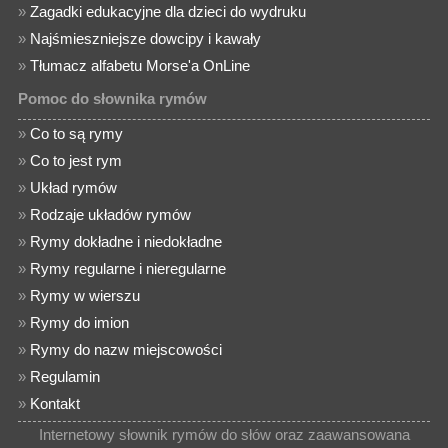
»
Zagadki edukacyjne dla dzieci do wydruku
»
Najśmieszniejsze dowcipy i kawały
»
Tłumacz alfabetu Morse'a OnLine
Pomoc do słownika rymów
»
Co to są rymy
»
Co to jest rym
»
Układ rymów
»
Rodzaje układów rymów
»
Rymy dokładne i niedokładne
»
Rymy regularne i nieregularne
»
Rymy w wierszu
»
Rymy do imion
»
Rymy do nazw miejscowości
»
Regulamin
»
Kontakt
Internetowy słownik rymów do słów oraz zaawansowana