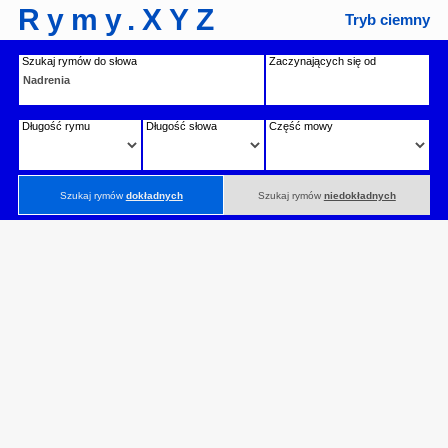
Rymy.XYZ
Tryb ciemny
Szukaj rymów do słowa
Zaczynających się od
Długość rymu
Długość słowa
Część mowy
Szukaj rymów
dokładnych
Szukaj rymów
niedokładnych