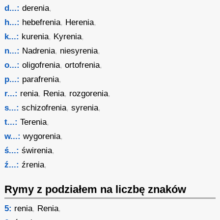
d...:
derenia
,
h...:
hebefrenia
,
Herenia
,
k...:
kurenia
,
Kyrenia
,
n...:
Nadrenia
,
niesyrenia
,
o...:
oligofrenia
,
ortofrenia
,
p...:
parafrenia
,
r...:
renia
,
Renia
,
rozgorenia
,
s...:
schizofrenia
,
syrenia
,
t...:
Terenia
,
w...:
wygorenia
,
ś...:
świrenia
,
ź...:
źrenia
,
Rymy z podziałem na liczbę znaków
5:
renia
,
Renia
,