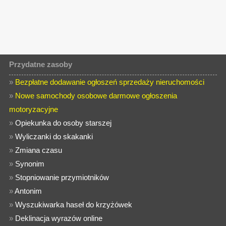
Przydatne zasoby
»
Bezpłatne dodawanie ogłoszeń sprzedaży nieruchomości
»
Nowe samochody osobowe darmowe ogłoszenia
motoryzacyjne
»
Opiekunka do osoby starszej
»
Wyliczanki do skakanki
»
Zmiana czasu
»
Synonim
»
Stopniowanie przymiotników
»
Antonim
»
Wyszukiwarka haseł do krzyżówek
»
Deklinacja wyrazów online