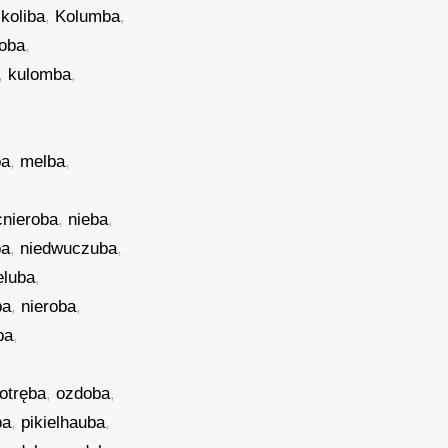
,
koliba
,
Kolumba
,
roba
,
,
kulomba
,
ba
,
melba
,
cnieroba
,
nieba
,
ba
,
niedwuczuba
,
eluba
,
ba
,
nieroba
,
ba
,
otręba
,
ozdoba
,
ba
,
pikielhauba
,