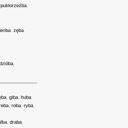
pukłorzeźba
,
eriba
,
zęba
,
dzióba
,
ęba
,
giba
,
huba
,
reba
,
roba
,
ryba
,
alba
,
draba
,