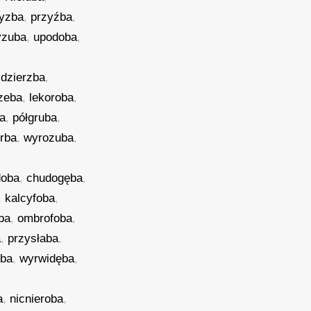
zyzba
,
przyźba
,
yzuba
,
upodoba
,
,
dzierzba
,
zeba
,
lekoroba
,
ba
,
półgruba
,
rba
,
wyrozuba
,
doba
,
chudogęba
,
,
kalcyfoba
,
oba
,
ombrofoba
,
a
,
przysłaba
,
zba
,
wyrwidęba
,
a
,
nicnieroba
,