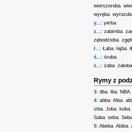
wierszoroba
,
wie
wyręba
,
wyrozub
y...:
yerba
,
z...:
zabimba
,
za
zębodzioba
,
zgę
ł...:
Łaba
,
łajba
,
ł
ś...:
śruba
,
ż...:
żaba
,
żałob
Rymy z podz
3:
dba
,
łba
,
NBA
,
4:
abba
,
Alba
,
al
izba
,
Joba
,
koba
Saba
,
seba
,
Seb
5:
Abeba
,
Abiba
,