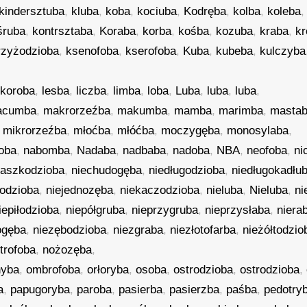
kindersztuba
,
kluba
,
koba
,
kociuba
,
Kodręba
,
kolba
,
koleba
śruba
,
kontrsztaba
,
Koraba
,
korba
,
kośba
,
kozuba
,
kraba
,
k
rzyżodzioba
,
ksenofoba
,
kserofoba
,
Kuba
,
kubeba
,
kulczyba
,
ekoroba
,
lesba
,
liczba
,
limba
,
loba
,
Luba
,
luba
,
luba
,
acumba
,
makrorzeźba
,
makumba
,
mamba
,
marimba
,
masta
,
mikrorzeźba
,
młoćba
,
młóćba
,
moczygęba
,
monosylaba
,
oba
,
nabomba
,
Nadaba
,
nadbaba
,
nadoba
,
NBA
,
neofoba
,
ni
laszkodzioba
,
niechudogęba
,
niedługodzioba
,
niedługokadłu
bodzioba
,
niejednozęba
,
niekaczodzioba
,
nieluba
,
Nieluba
,
ni
iepiłodzioba
,
niepółgruba
,
nieprzygruba
,
nieprzysłaba
,
niera
ogęba
,
niezębodzioba
,
niezgraba
,
niezłotofarba
,
nieżółtodzio
itrofoba
,
nożozęba
,
hyba
,
ombrofoba
,
orłoryba
,
osoba
,
ostrodzioba
,
ostrodzioba
,
a
,
papugoryba
,
paroba
,
pasierba
,
pasierzba
,
paśba
,
pedotry