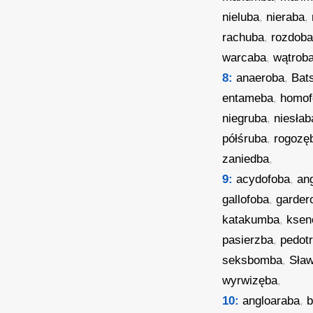
nieluba
,
nieraba
,
rachuba
,
rozdob
warcaba
,
wątrob
8:
anaeroba
,
Bat
entameba
,
homof
niegruba
,
niesłab
półśruba
,
rogozę
zaniedba
,
9:
acydofoba
,
an
gallofoba
,
garder
katakumba
,
ksen
pasierzba
,
pedot
seksbomba
,
Sła
wyrwizęba
,
10:
angloaraba
,
b