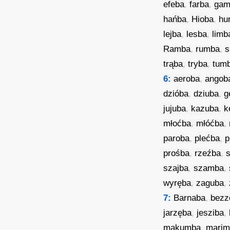
efeba
,
farba
,
gam
hańba
,
Hioba
,
hu
lejba
,
lesba
,
limb
Ramba
,
rumba
,
s
trąba
,
tryba
,
tum
6:
aeroba
,
angob
dzióba
,
dziuba
,
g
jujuba
,
kazuba
,
k
młoćba
,
młóćba
,
paroba
,
plećba
,
p
prośba
,
rzeźba
,
szajba
,
szamba
,
wyręba
,
zaguba
,
7:
Barnaba
,
bezz
jarzęba
,
jesziba
,
makumba
,
marim