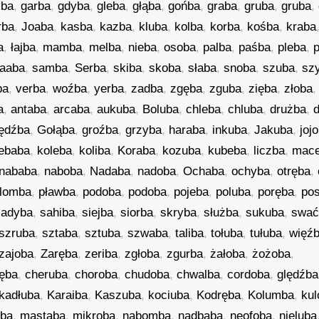
ba
,
garba
,
gdyba
,
gleba
,
głąba
,
gońba
,
graba
,
gruba
,
gruba
,
rba
,
Joaba
,
kasba
,
kazba
,
kluba
,
kolba
,
korba
,
kośba
,
kraba
a
,
łajba
,
mamba
,
melba
,
nieba
,
osoba
,
palba
,
paśba
,
pleba
,
aaba
,
samba
,
Serba
,
skiba
,
skoba
,
słaba
,
snoba
,
szuba
,
sz
ba
,
verba
,
woźba
,
yerba
,
zadba
,
zgęba
,
zguba
,
zięba
,
złoba
a
,
antaba
,
arcaba
,
aukuba
,
Boluba
,
chleba
,
chluba
,
drużba
,
ędźba
,
Gołąba
,
groźba
,
grzyba
,
haraba
,
inkuba
,
Jakuba
,
joj
ebaba
,
koleba
,
koliba
,
Koraba
,
kozuba
,
kubeba
,
liczba
,
mac
nababa
,
naboba
,
Nadaba
,
nadoba
,
Ochaba
,
ochyba
,
otręba
,
lomba
,
pławba
,
podoba
,
podoba
,
pojeba
,
poluba
,
poręba
,
po
sadyba
,
sahiba
,
siejba
,
siorba
,
skryba
,
służba
,
sukuba
,
swać
szruba
,
sztaba
,
sztuba
,
szwaba
,
taliba
,
tołuba
,
tułuba
,
więź
zajoba
,
Zaręba
,
zeriba
,
zgłoba
,
zgurba
,
żałoba
,
żożoba
,
ęba
,
cheruba
,
choroba
,
chudoba
,
chwalba
,
cordoba
,
ględźba
kadłuba
,
Karaiba
,
Kaszuba
,
kociuba
,
Kodręba
,
Kolumba
,
ku
ba
,
mastaba
,
mikroba
,
nabomba
,
nadbaba
,
neofoba
,
nieluba