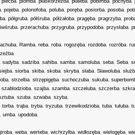
,
plećba
,
plomba
,
płaskorzeźba
,
pławba
,
pobimba
,
pochyba
,
a
,
pojeba
,
polonofoba
,
poluba
,
poręba
,
posiorba
,
posoba
,
pot
źba
,
półgruba
,
półśruba
,
półżałoba
,
pragęba
,
pragrzyba
,
prob
iwśruba
,
przerachuba
,
przygruba
,
przypodoba
,
przysłaba
,
p
rachuba
,
Ramba
,
reba
,
roba
,
rogozęba
,
rozdoba
,
rozróba
,
r
rzeźba
,
,
sadyba
,
sadziba
,
sahiba
,
samba
,
samoluba
,
seba
,
Seba
,
s
siejba
,
siorba
,
skiba
,
skoba
,
skryba
,
słaba
,
Sławoluba
,
służ
doba
,
strzelba
,
strzępigęba
,
suchoczuba
,
sukuba
,
superbom
,
szablodzioba
,
szajba
,
szamba
,
szczeluba
,
szczerba
,
szkr
sztuba
,
szuba
,
szwaba
,
szyba
,
,
torba
,
trąba
,
tryba
,
tryzuba
,
trzewikodzioba
,
tuba
,
tułuba
,
t
,
umba
,
upodoba
,
troba
,
weba
,
werteba
,
wichrzyłba
,
widłozęba
,
wielogęba
,
wi