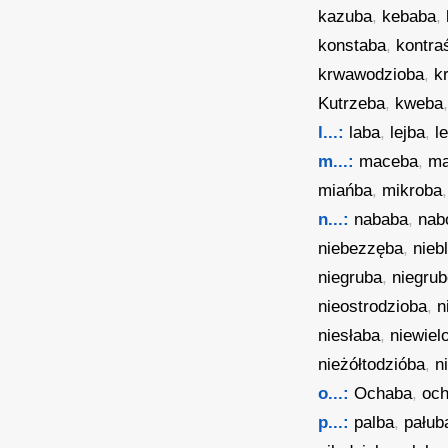
kazuba
,
kebaba
,
konstaba
,
kontra
krwawodzioba
,
k
Kutrzeba
,
kweba
l...:
laba
,
lejba
,
l
m...:
maceba
,
m
miańba
,
mikroba
n...:
nababa
,
nab
niebezzęba
,
nieb
niegruba
,
niegru
nieostrodzioba
,
n
niesłaba
,
niewiel
nieżółtodzióba
,
n
o...:
Ochaba
,
oc
p...:
palba
,
pałub