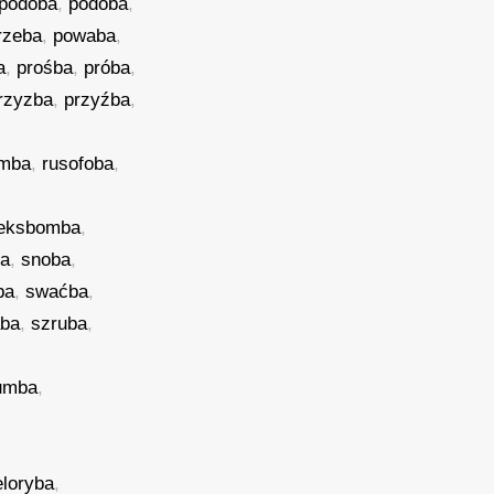
podoba
,
podoba
,
rzeba
,
powaba
,
a
,
prośba
,
próba
,
rzyzba
,
przyźba
,
umba
,
rusofoba
,
eksbomba
,
ba
,
snoba
,
ba
,
swaćba
,
aba
,
szruba
,
umba
,
eloryba
,