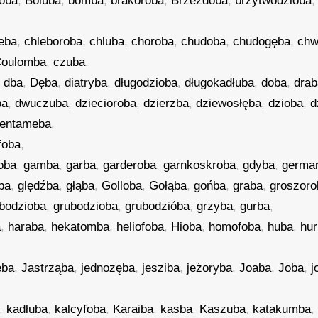
oba
,
Boluba
,
bomba
,
brakoroba
,
Brzezdoba
,
brzytwodzioba
eba
,
chleboroba
,
chluba
,
choroba
,
chudoba
,
chudogęba
,
chw
oulomba
,
czuba
,
,
dba
,
Dęba
,
diatryba
,
długodzioba
,
długokadłuba
,
doba
,
drab
ba
,
dwuczuba
,
dziecioroba
,
dzierzba
,
dziewosłęba
,
dzioba
,
d
entameba
,
foba
,
foba
,
gamba
,
garba
,
garderoba
,
garnkoskroba
,
gdyba
,
germa
ba
,
ględźba
,
głąba
,
Golloba
,
Gołąba
,
gońba
,
graba
,
groszoro
bodzioba
,
grubodzioba
,
grubodzióba
,
grzyba
,
gurba
,
a
,
haraba
,
hekatomba
,
heliofoba
,
Hioba
,
homofoba
,
huba
,
hu
ęba
,
Jastrząba
,
jednozęba
,
jesziba
,
jeżoryba
,
Joaba
,
Joba
,
j
,
kadłuba
,
kalcyfoba
,
Karaiba
,
kasba
,
Kaszuba
,
katakumba