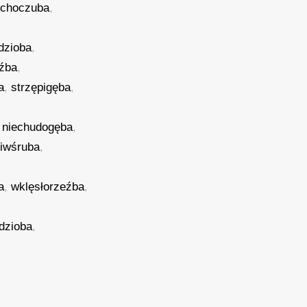
uchoczuba
,
dzioba
,
źba
,
a
,
strzępigęba
,
,
niechudogęba
,
iwśruba
,
a
,
wklęsłorzeźba
,
odzioba
,