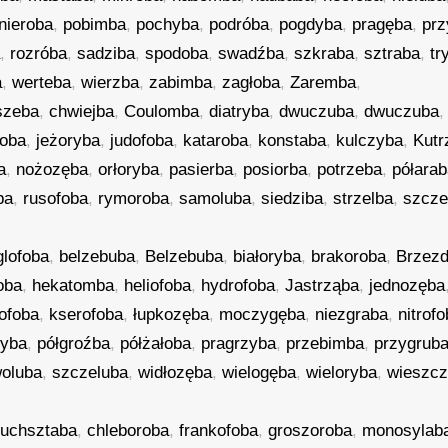
nieroba
,
pobimba
,
pochyba
,
podróba
,
pogdyba
,
pragęba
,
pr
a
,
rozróba
,
sadziba
,
spodoba
,
swadźba
,
szkraba
,
sztraba
,
tr
a
,
werteba
,
wierzba
,
zabimba
,
zagłoba
,
Zaremba
,
szeba
,
chwiejba
,
Coulomba
,
diatryba
,
dwuczuba
,
dwuczuba
oba
,
jeżoryba
,
judofoba
,
kataroba
,
konstaba
,
kulczyba
,
Kutr
a
,
nożozęba
,
orłoryba
,
pasierba
,
posiorba
,
potrzeba
,
półara
ba
,
rusofoba
,
rymoroba
,
samoluba
,
siedziba
,
strzelba
,
szcze
glofoba
,
belzebuba
,
Belzebuba
,
białoryba
,
brakoroba
,
Brzez
oba
,
hekatomba
,
heliofoba
,
hydrofoba
,
Jastrząba
,
jednozęba
ofoba
,
kserofoba
,
łupkozęba
,
moczygęba
,
niezgraba
,
nitrof
ryba
,
półgroźba
,
półżałoba
,
pragrzyba
,
przebimba
,
przygrub
woluba
,
szczeluba
,
widłozęba
,
wielogęba
,
wieloryba
,
wieszc
uchsztaba
,
chleboroba
,
frankofoba
,
groszoroba
,
monosylab