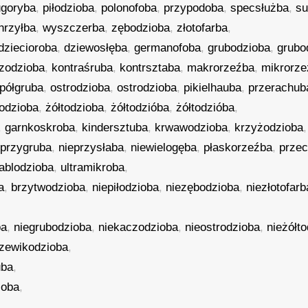
ugoryba
,
piłodzioba
,
polonofoba
,
przypodoba
,
specsłużba
,
s
hrzyłba
,
wyszczerba
,
zębodzioba
,
złotofarba
,
dziecioroba
,
dziewosłęba
,
germanofoba
,
grubodzioba
,
grubo
zodzioba
,
kontraśruba
,
kontrsztaba
,
makrorzeźba
,
mikrorze
epółgruba
,
ostrodzioba
,
ostrodzioba
,
pikielhauba
,
przerachub
todzioba
,
żółtodzioba
,
żółtodzióba
,
żółtodzióba
,
,
garnkoskroba
,
kindersztuba
,
krwawodzioba
,
krzyżodzioba
eprzygruba
,
nieprzysłaba
,
niewielogęba
,
płaskorzeźba
,
przec
ablodzioba
,
ultramikroba
,
a
,
brzytwodzioba
,
niepiłodzioba
,
niezębodzioba
,
niezłotofarb
ba
,
niegrubodzioba
,
niekaczodzioba
,
nieostrodzioba
,
nieżółt
rzewikodzioba
,
uba
,
ioba
,