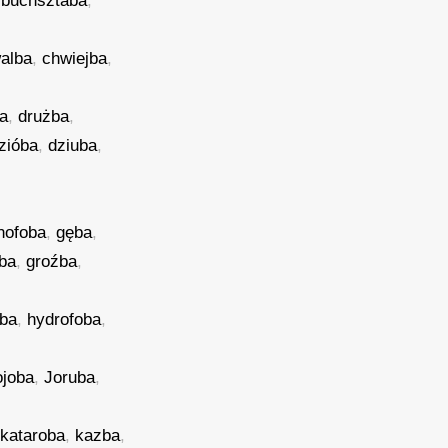
,
buchsztaba
,
alba
,
chwiejba
,
a
,
drużba
,
zióba
,
dziuba
,
nofoba
,
gęba
,
ba
,
groźba
,
rba
,
hydrofoba
,
ojoba
,
Joruba
,
,
kataroba
,
kazba
,