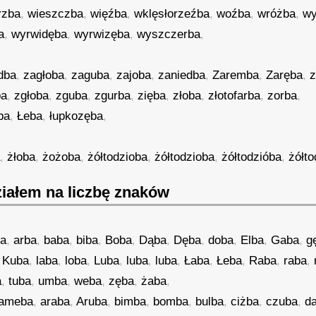
rzba
,
wieszczba
,
więźba
,
wklęsłorzeźba
,
woźba
,
wróżba
,
wy
a
,
wyrwidęba
,
wyrwizęba
,
wyszczerba
,
dba
,
zagłoba
,
zaguba
,
zajoba
,
zaniedba
,
Zaremba
,
Zaręba
,
z
ba
,
zgłoba
,
zguba
,
zgurba
,
zięba
,
złoba
,
złotofarba
,
zorba
,
ba
,
Łeba
,
łupkozęba
,
a
,
żłoba
,
żożoba
,
żółtodzioba
,
żółtodzioba
,
żółtodzióba
,
żółto
iałem na liczbę znaków
ba
,
arba
,
baba
,
biba
,
Boba
,
Dąba
,
Dęba
,
doba
,
Elba
,
Gaba
,
g
,
Kuba
,
laba
,
loba
,
Luba
,
luba
,
luba
,
Łaba
,
Łeba
,
Raba
,
raba
,
a
,
tuba
,
umba
,
weba
,
zęba
,
żaba
,
ameba
,
araba
,
Aruba
,
bimba
,
bomba
,
bulba
,
ciżba
,
czuba
,
d