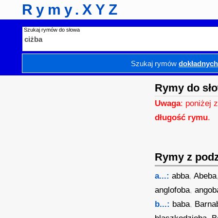
Rymy.XYZ
Szukaj rymów do słowa
Szukaj rymów
dokładnyc
Rymy do sło
Uwaga
: poniżej 
długość rymu
.
Rymy z podzi
a...:
abba
,
Abeba
anglofoba
,
angob
b...:
baba
,
Barna