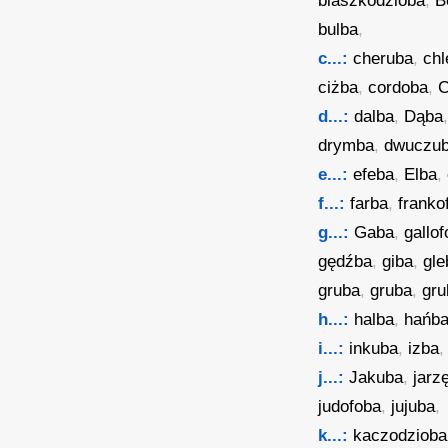
blaszkodzioba
,
B
bulba
,
c...:
cheruba
,
chl
ciżba
,
cordoba
,
C
d...:
dalba
,
Dąba
drymba
,
dwuczu
e...:
efeba
,
Elba
,
f...:
farba
,
franko
g...:
Gaba
,
gallo
gędźba
,
giba
,
gle
gruba
,
gruba
,
gru
h...:
halba
,
hańb
i...:
inkuba
,
izba
,
j...:
Jakuba
,
jarz
judofoba
,
jujuba
,
k...:
kaczodzioba