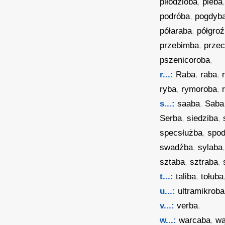
piłodzioba
,
pleba
podróba
,
pogdyb
półaraba
,
półgro
przebimba
,
przec
pszenicoroba
,
r...:
Raba
,
raba
,
ryba
,
rymoroba
,
s...:
saaba
,
Saba
Serba
,
siedziba
,
specsłużba
,
spo
swadźba
,
sylaba
sztaba
,
sztraba
,
t...:
taliba
,
tołuba
u...:
ultramikroba
v...:
verba
,
w...:
warcaba
,
wą