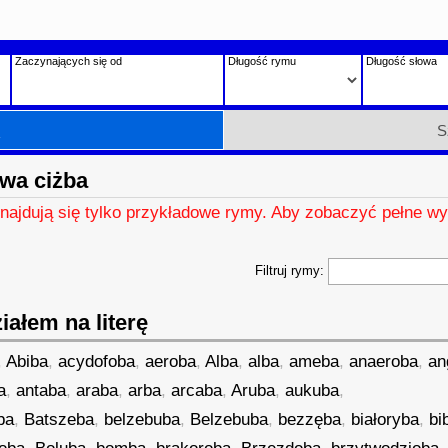
Zaczynających się od
Długość rymu
Długość słowa
h
S
wa ciżba
znajdują się tylko przykładowe rymy. Aby zobaczyć pełne wy
Filtruj rymy:
ałem na literę
,
Abiba
,
acydofoba
,
aeroba
,
Alba
,
alba
,
ameba
,
anaeroba
,
an
a
,
antaba
,
araba
,
arba
,
arcaba
,
Aruba
,
aukuba
,
ba
,
Batszeba
,
belzebuba
,
Belzebuba
,
bezzęba
,
białoryba
,
bi