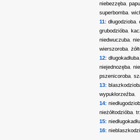
niebezzęba
,
pap
superbomba
,
wic
11:
długodzioba
,
grubodzióba
,
kac
niedwuczuba
,
ni
wierszoroba
,
żół
12:
długokadłuba
niejednozęba
,
ni
pszenicoroba
,
sz
13:
blaszkodziob
wypukłorzeźba
,
14:
niedługodzio
nieżółtodzióba
,
t
15:
niedługokadł
16:
nieblaszkodz