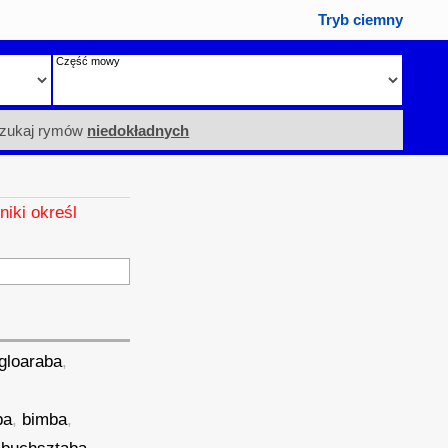
Tryb ciemny
Część mowy
zukaj rymów
niedokładnych
niki określ
gloaraba
,
ba
,
bimba
,