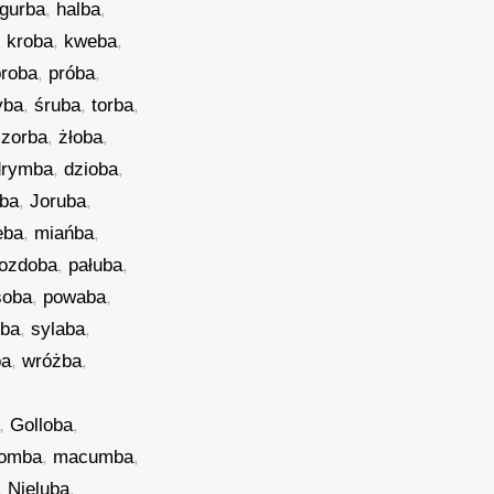
gurba
,
halba
,
,
kroba
,
kweba
,
proba
,
próba
,
yba
,
śruba
,
torba
,
,
zorba
,
żłoba
,
drymba
,
dzioba
,
oba
,
Joruba
,
eba
,
miańba
,
ozdoba
,
pałuba
,
soba
,
powaba
,
ba
,
sylaba
,
ba
,
wróżba
,
,
Golloba
,
lomba
,
macumba
,
,
Nieluba
,