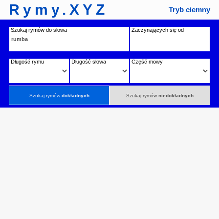
Rymy.XYZ
Tryb ciemny
Szukaj rymów do słowa
Zaczynających się od
Długość rymu
Długość słowa
Część mowy
Szukaj rymów
dokładnych
Szukaj rymów
niedokładnych