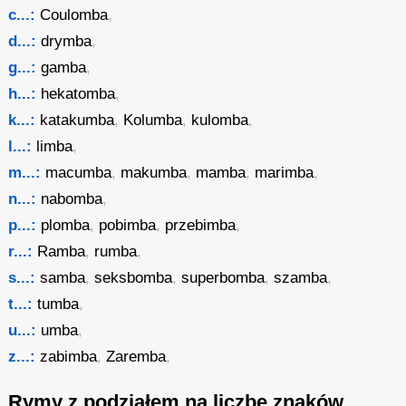
c...:
Coulomba
,
d...:
drymba
,
g...:
gamba
,
h...:
hekatomba
,
k...:
katakumba
,
Kolumba
,
kulomba
,
l...:
limba
,
m...:
macumba
,
makumba
,
mamba
,
marimba
,
n...:
nabomba
,
p...:
plomba
,
pobimba
,
przebimba
,
r...:
Ramba
,
rumba
,
s...:
samba
,
seksbomba
,
superbomba
,
szamba
,
t...:
tumba
,
u...:
umba
,
z...:
zabimba
,
Zaremba
,
Rymy z podziałem na liczbę znaków