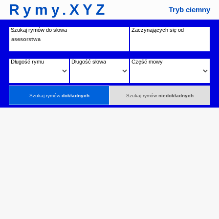
Rymy.XYZ
Tryb ciemny
Szukaj rymów do słowa
Zaczynających się od
Długość rymu
Długość słowa
Część mowy
Szukaj rymów
dokładnych
Szukaj rymów
niedokładnych