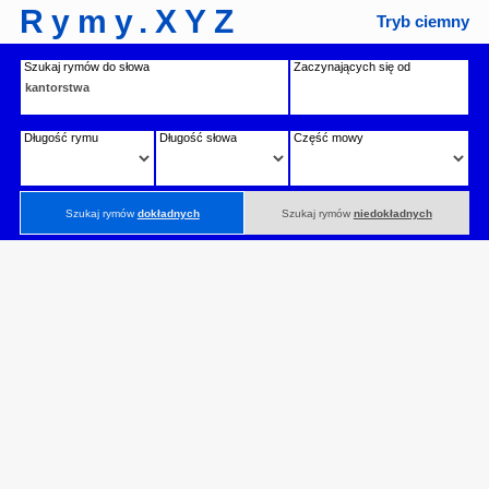
Rymy.XYZ
Tryb ciemny
Szukaj rymów do słowa
Zaczynających się od
Długość rymu
Długość słowa
Część mowy
Szukaj rymów
dokładnych
Szukaj rymów
niedokładnych