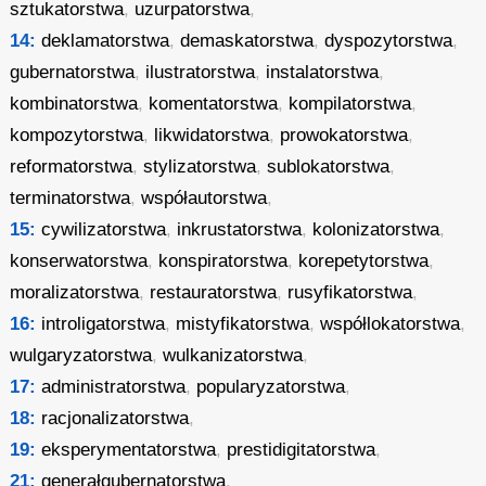
sztukatorstwa
,
uzurpatorstwa
,
14:
deklamatorstwa
,
demaskatorstwa
,
dyspozytorstwa
,
gubernatorstwa
,
ilustratorstwa
,
instalatorstwa
,
kombinatorstwa
,
komentatorstwa
,
kompilatorstwa
,
kompozytorstwa
,
likwidatorstwa
,
prowokatorstwa
,
reformatorstwa
,
stylizatorstwa
,
sublokatorstwa
,
terminatorstwa
,
współautorstwa
,
15:
cywilizatorstwa
,
inkrustatorstwa
,
kolonizatorstwa
,
konserwatorstwa
,
konspiratorstwa
,
korepetytorstwa
,
moralizatorstwa
,
restauratorstwa
,
rusyfikatorstwa
,
16:
introligatorstwa
,
mistyfikatorstwa
,
współlokatorstwa
,
wulgaryzatorstwa
,
wulkanizatorstwa
,
17:
administratorstwa
,
popularyzatorstwa
,
18:
racjonalizatorstwa
,
19:
eksperymentatorstwa
,
prestidigitatorstwa
,
21:
generałgubernatorstwa
,