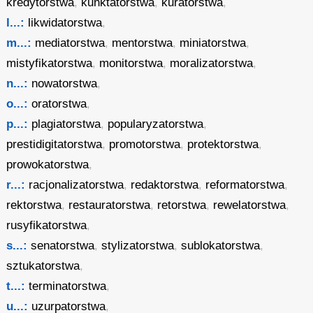
kredytorstwa
,
kunktatorstwa
,
kuratorstwa
,
l...:
likwidatorstwa
,
m...:
mediatorstwa
,
mentorstwa
,
miniatorstwa
,
mistyfikatorstwa
,
monitorstwa
,
moralizatorstwa
,
n...:
nowatorstwa
,
o...:
oratorstwa
,
p...:
plagiatorstwa
,
popularyzatorstwa
,
prestidigitatorstwa
,
promotorstwa
,
protektorstwa
,
prowokatorstwa
,
r...:
racjonalizatorstwa
,
redaktorstwa
,
reformatorstwa
,
rektorstwa
,
restauratorstwa
,
retorstwa
,
rewelatorstwa
,
rusyfikatorstwa
,
s...:
senatorstwa
,
stylizatorstwa
,
sublokatorstwa
,
sztukatorstwa
,
t...:
terminatorstwa
,
u...:
uzurpatorstwa
,