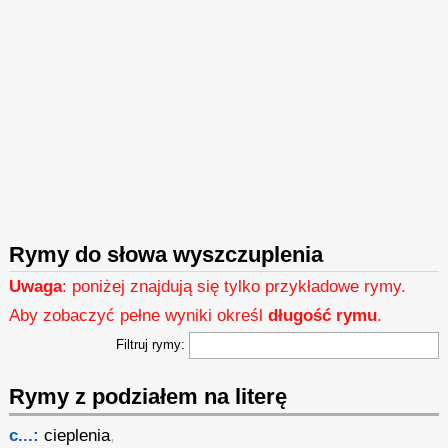
Rymy do słowa wyszczuplenia
Uwaga
: poniżej znajdują się tylko przykładowe rymy.
Aby zobaczyć pełne wyniki określ
długość rymu
.
Filtruj rymy:
Rymy z podziałem na literę
c...:
cieplenia
,