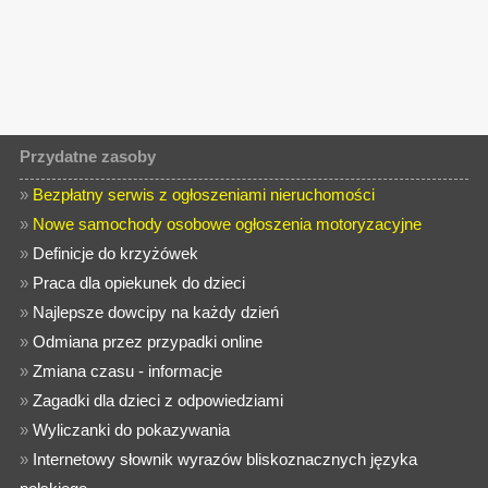
Przydatne zasoby
»
Bezpłatny serwis z ogłoszeniami nieruchomości
»
Nowe samochody osobowe ogłoszenia motoryzacyjne
»
Definicje do krzyżówek
»
Praca dla opiekunek do dzieci
»
Najlepsze dowcipy na każdy dzień
»
Odmiana przez przypadki online
»
Zmiana czasu - informacje
»
Zagadki dla dzieci z odpowiedziami
»
Wyliczanki do pokazywania
»
Internetowy słownik wyrazów bliskoznacznych języka