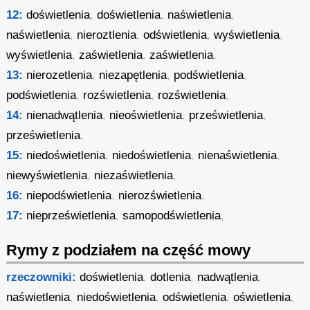
12:
doświetlenia
,
doświetlenia
,
naświetlenia
,
naświetlenia
,
nieroztlenia
,
odświetlenia
,
wyświetlenia
,
wyświetlenia
,
zaświetlenia
,
zaświetlenia
,
13:
nierozetlenia
,
niezapętlenia
,
podświetlenia
,
podświetlenia
,
rozświetlenia
,
rozświetlenia
,
14:
nienadwątlenia
,
nieoświetlenia
,
prześwietlenia
,
prześwietlenia
,
15:
niedoświetlenia
,
niedoświetlenia
,
nienaświetlenia
,
niewyświetlenia
,
niezaświetlenia
,
16:
niepodświetlenia
,
nierozświetlenia
,
17:
nieprześwietlenia
,
samopodświetlenia
,
Rymy z podziałem na część mowy
rzeczowniki:
doświetlenia
,
dotlenia
,
nadwątlenia
,
naświetlenia
,
niedoświetlenia
,
odświetlenia
,
oświetlenia
,