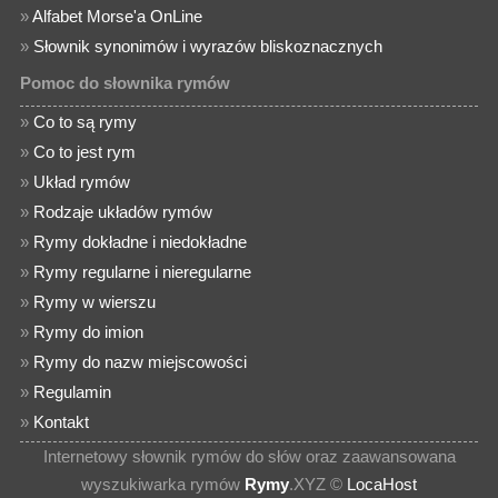
»
Alfabet Morse'a OnLine
»
Słownik synonimów i wyrazów bliskoznacznych
Pomoc do słownika rymów
»
Co to są rymy
»
Co to jest rym
»
Układ rymów
»
Rodzaje układów rymów
»
Rymy dokładne i niedokładne
»
Rymy regularne i nieregularne
»
Rymy w wierszu
»
Rymy do imion
»
Rymy do nazw miejscowości
»
Regulamin
»
Kontakt
Internetowy słownik rymów do słów oraz zaawansowana
wyszukiwarka rymów
Rymy
.XYZ ©
LocaHost