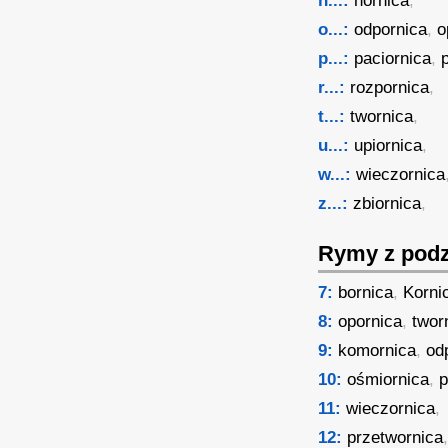
n...:
nornica
,
o...:
odpornica
,
o
p...:
paciornica
,
r...:
rozpornica
,
t...:
twornica
,
u...:
upiornica
,
w...:
wieczornica
z...:
zbiornica
,
Rymy z podz
7:
bornica
,
Korni
8:
opornica
,
twor
9:
komornica
,
od
10:
ośmiornica
,
p
11:
wieczornica
,
12:
przetwornica