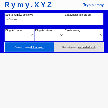
Rymy.XYZ
Tryb ciemny
Szukaj rymów do słowa
Zaczynających się od
Długość rymu
Długość słowa
Część mowy
Szukaj rymów
dokładnych
Szukaj rymów
niedokładnych