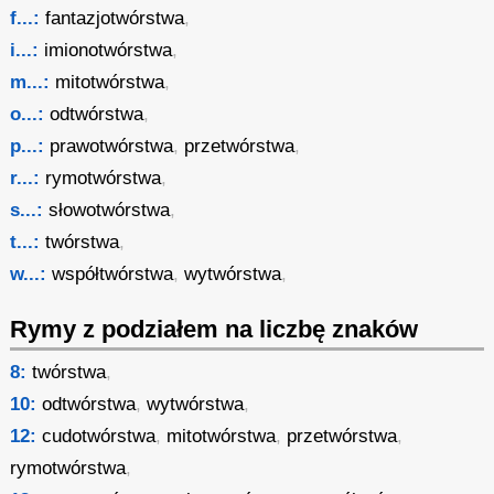
f...:
fantazjotwórstwa
,
i...:
imionotwórstwa
,
m...:
mitotwórstwa
,
o...:
odtwórstwa
,
p...:
prawotwórstwa
,
przetwórstwa
,
r...:
rymotwórstwa
,
s...:
słowotwórstwa
,
t...:
twórstwa
,
w...:
współtwórstwa
,
wytwórstwa
,
Rymy z podziałem na liczbę znaków
8:
twórstwa
,
10:
odtwórstwa
,
wytwórstwa
,
12:
cudotwórstwa
,
mitotwórstwa
,
przetwórstwa
,
rymotwórstwa
,