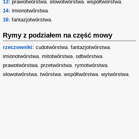
13:
prawotwórstwa
,
słowotwórstwa
,
współtwórstwa
,
14:
imionotwórstwa
,
16:
fantazjotwórstwa
,
Rymy z podziałem na część mowy
rzeczowniki:
cudotwórstwa
,
fantazjotwórstwa
,
imionotwórstwa
,
mitotwórstwa
,
odtwórstwa
,
prawotwórstwa
,
przetwórstwa
,
rymotwórstwa
,
słowotwórstwa
,
twórstwa
,
współtwórstwa
,
wytwórstwa
,