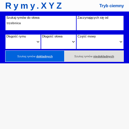
Rymy.XYZ
Tryb ciemny
Szukaj rymów do słowa
Zaczynających się od
Długość rymu
Długość słowa
Część mowy
Szukaj rymów
dokładnych
Szukaj rymów
niedokładnych