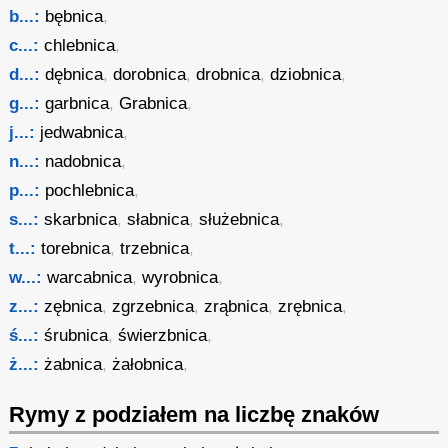
b...:
bębnica
,
c...:
chlebnica
,
d...:
dębnica
,
dorobnica
,
drobnica
,
dziobnica
,
g...:
garbnica
,
Grabnica
,
j...:
jedwabnica
,
n...:
nadobnica
,
p...:
pochlebnica
,
s...:
skarbnica
,
słabnica
,
służebnica
,
t...:
torebnica
,
trzebnica
,
w...:
warcabnica
,
wyrobnica
,
z...:
zębnica
,
zgrzebnica
,
zrąbnica
,
zrębnica
,
ś...:
śrubnica
,
świerzbnica
,
ż...:
żabnica
,
żałobnica
,
Rymy z podziałem na liczbę znaków