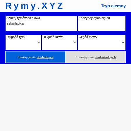
Rymy.XYZ
Tryb ciemny
Szukaj rymów do słowa
Zaczynających się od
Długość rymu
Długość słowa
Część mowy
Szukaj rymów
dokładnych
Szukaj rymów
niedokładnych