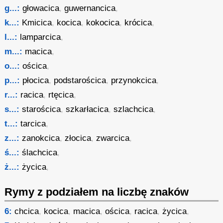
g...:
głowacica
,
guwernancica
,
k...:
Kmicica
,
kocica
,
kokocica
,
krócica
,
l...:
lamparcica
,
m...:
macica
,
o...:
ościca
,
p...:
płocica
,
podstarościca
,
przynokcica
,
r...:
racica
,
rtęcica
,
s...:
starościca
,
szkarłacica
,
szlachcica
,
t...:
tarcica
,
z...:
zanokcica
,
złocica
,
zwarcica
,
ś...:
ślachcica
,
ż...:
życica
,
Rymy z podziałem na liczbę znaków
6:
chcica
,
kocica
,
macica
,
ościca
,
racica
,
życica
,