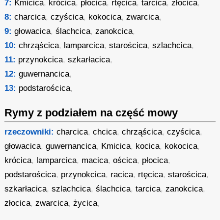
7:
Kmicica
,
krócica
,
płocica
,
rtęcica
,
tarcica
,
złocica
,
8:
charcica
,
czyścica
,
kokocica
,
zwarcica
,
9:
głowacica
,
ślachcica
,
zanokcica
,
10:
chrząścica
,
lamparcica
,
starościca
,
szlachcica
,
11:
przynokcica
,
szkarłacica
,
12:
guwernancica
,
13:
podstarościca
,
Rymy z podziałem na część mowy
rzeczowniki:
charcica
,
chcica
,
chrząścica
,
czyścica
,
głowacica
,
guwernancica
,
Kmicica
,
kocica
,
kokocica
,
krócica
,
lamparcica
,
macica
,
ościca
,
płocica
,
podstarościca
,
przynokcica
,
racica
,
rtęcica
,
starościca
,
szkarłacica
,
szlachcica
,
ślachcica
,
tarcica
,
zanokcica
,
złocica
,
zwarcica
,
życica
,