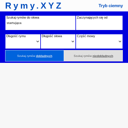
Rymy.XYZ
Tryb ciemny
Szukaj rymów do słowa
Zaczynających się od
Długość rymu
Długość słowa
Część mowy
Szukaj rymów
dokładnych
Szukaj rymów
niedokładnych