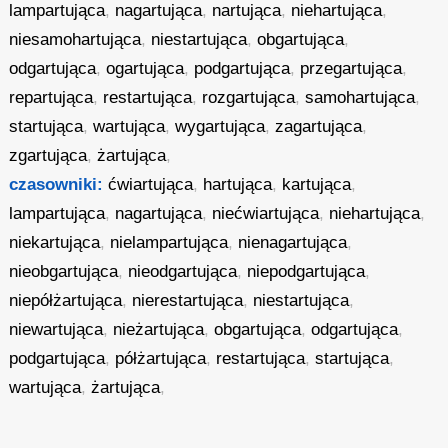
lampartująca
,
nagartująca
,
nartująca
,
niehartująca
,
niesamohartująca
,
niestartująca
,
obgartująca
,
odgartująca
,
ogartująca
,
podgartująca
,
przegartująca
,
repartująca
,
restartująca
,
rozgartująca
,
samohartująca
,
startująca
,
wartująca
,
wygartująca
,
zagartująca
,
zgartująca
,
żartująca
,
czasowniki:
ćwiartująca
,
hartująca
,
kartująca
,
lampartująca
,
nagartująca
,
niećwiartująca
,
niehartująca
,
niekartująca
,
nielampartująca
,
nienagartująca
,
nieobgartująca
,
nieodgartująca
,
niepodgartująca
,
niepółżartująca
,
nierestartująca
,
niestartująca
,
niewartująca
,
nieżartująca
,
obgartująca
,
odgartująca
,
podgartująca
,
półżartująca
,
restartująca
,
startująca
,
wartująca
,
żartująca
,