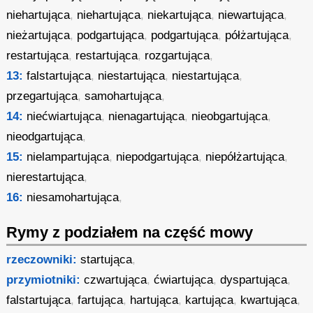
niehartująca
,
niehartująca
,
niekartująca
,
niewartująca
,
nieżartująca
,
podgartująca
,
podgartująca
,
półżartująca
,
restartująca
,
restartująca
,
rozgartująca
,
13:
falstartująca
,
niestartująca
,
niestartująca
,
przegartująca
,
samohartująca
,
14:
niećwiartująca
,
nienagartująca
,
nieobgartująca
,
nieodgartująca
,
15:
nielampartująca
,
niepodgartująca
,
niepółżartująca
,
nierestartująca
,
16:
niesamohartująca
,
Rymy z podziałem na część mowy
rzeczowniki:
startująca
,
przymiotniki:
czwartująca
,
ćwiartująca
,
dyspartująca
,
falstartująca
,
fartująca
,
hartująca
,
kartująca
,
kwartująca
,