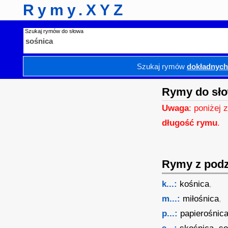
Rymy.XYZ
Szukaj rymów do słowa
Szukaj rymów
dokładnyc
Rymy do sło
Uwaga
: poniżej 
długość rymu
.
Rymy z podzi
k...:
kośnica
,
m...:
miłośnica
,
p...:
papierośnic