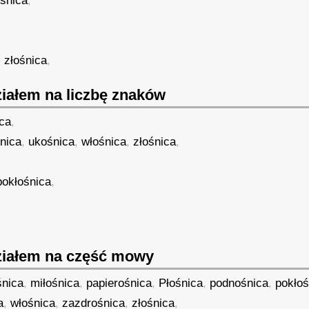
śnica
,
,
złośnica
,
iałem na liczbę znaków
ca
,
nica
,
ukośnica
,
włośnica
,
złośnica
,
pokłośnica
,
iałem na część mowy
śnica
,
miłośnica
,
papierośnica
,
Płośnica
,
podnośnica
,
pokłoś
a
,
włośnica
,
zazdrośnica
,
złośnica
,