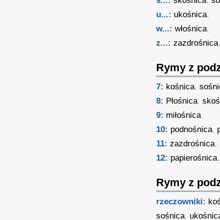
s...:
skośnica
,
so
u...:
ukośnica
,
w...:
włośnica
,
z...:
zazdrośnica
Rymy z podz
7:
kośnica
,
sośni
8:
Płośnica
,
skoś
9:
miłośnica
,
10:
podnośnica
,
11:
zazdrośnica
,
12:
papierośnica
,
Rymy z podz
rzeczowniki:
ko
sośnica
,
ukośnic