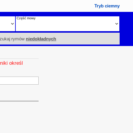
Tryb ciemny
Część mowy
zukaj rymów
niedokładnych
niki określ