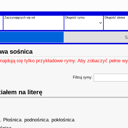
Zaczynających się od
Długość rymu
Długość słowa
h
S
wa sośnica
znajdują się tylko przykładowe rymy. Aby zobaczyć pełne wy
Filtruj rymy:
ałem na literę
a
,
Płośnica
,
podnośnica
,
pokłośnica
,