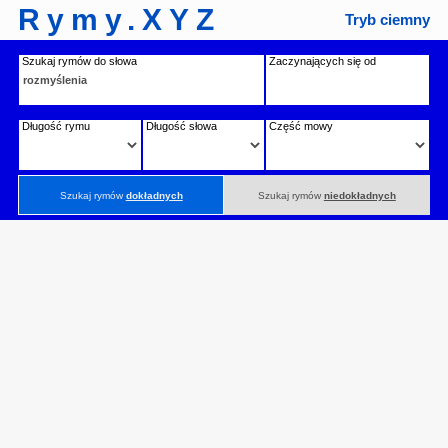
Rymy.XYZ
Tryb ciemny
Szukaj rymów do słowa
Zaczynających się od
Długość rymu
Długość słowa
Część mowy
Szukaj rymów
dokładnych
Szukaj rymów
niedokładnych