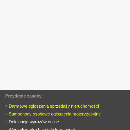
Przydatne zasoby
»
Darmowe ogłoszenia sprzedaży nieruchomości
»
Samochody osobowe ogłoszenia motoryzacyjne
»
Deklinacja wyrazów online
»
Wyszukiwarka haseł do krzyżówek