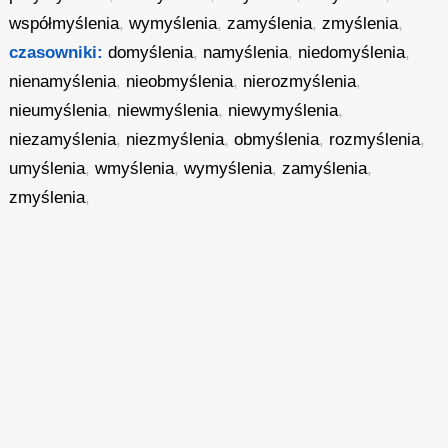
współmyślenia
,
wymyślenia
,
zamyślenia
,
zmyślenia
,
czasowniki:
domyślenia
,
namyślenia
,
niedomyślenia
,
nienamyślenia
,
nieobmyślenia
,
nierozmyślenia
,
nieumyślenia
,
niewmyślenia
,
niewymyślenia
,
niezamyślenia
,
niezmyślenia
,
obmyślenia
,
rozmyślenia
,
umyślenia
,
wmyślenia
,
wymyślenia
,
zamyślenia
,
zmyślenia
,