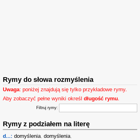
Rymy do słowa rozmyślenia
Uwaga
: poniżej znajdują się tylko przykładowe rymy.
Aby zobaczyć pełne wyniki określ
długość rymu
.
Filtruj rymy:
Rymy z podziałem na literę
d...:
domyślenia
,
domyślenia
,