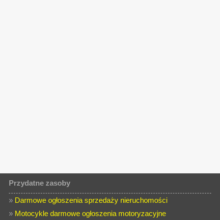
Przydatne zasoby
»
Darmowe ogłoszenia sprzedaży nieruchomości
»
Motocykle darmowe ogłoszenia motoryzacyjne