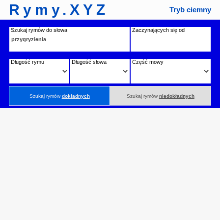
Rymy.XYZ
Tryb ciemny
Szukaj rymów do słowa
Zaczynających się od
Długość rymu
Długość słowa
Część mowy
Szukaj rymów
dokładnych
Szukaj rymów
niedokładnych