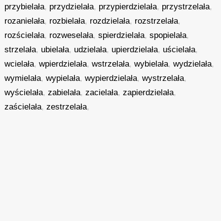
przybielała
,
przydzielała
,
przypierdzielała
,
przystrzelała
,
rozanielała
,
rozbielała
,
rozdzielała
,
rozstrzelała
,
rozścielała
,
rozweselała
,
spierdzielała
,
spopielała
,
strzelała
,
ubielała
,
udzielała
,
upierdzielała
,
uścielała
,
wcielała
,
wpierdzielała
,
wstrzelała
,
wybielała
,
wydzielała
,
wymielała
,
wypielała
,
wypierdzielała
,
wystrzelała
,
wyścielała
,
zabielała
,
zacielała
,
zapierdzielała
,
zaścielała
,
zestrzelała
,