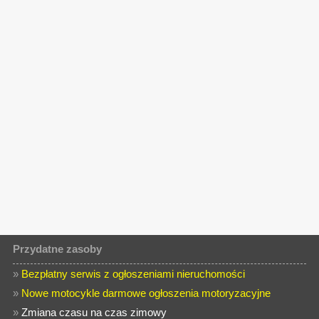
Przydatne zasoby
»
Bezpłatny serwis z ogłoszeniami nieruchomości
»
Nowe motocykle darmowe ogłoszenia motoryzacyjne
»
Zmiana czasu na czas zimowy