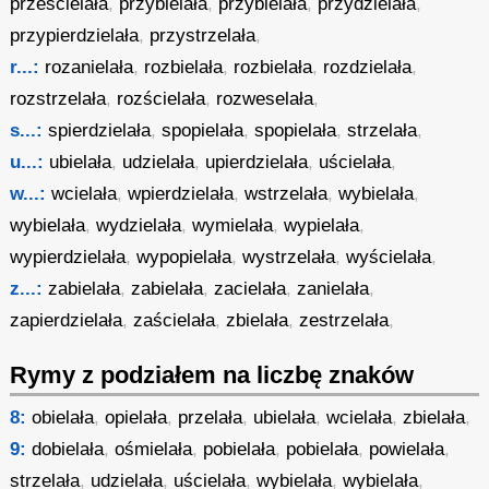
prześcielała
,
przybielała
,
przybielała
,
przydzielała
,
przypierdzielała
,
przystrzelała
,
r...:
rozanielała
,
rozbielała
,
rozbielała
,
rozdzielała
,
rozstrzelała
,
rozścielała
,
rozweselała
,
s...:
spierdzielała
,
spopielała
,
spopielała
,
strzelała
,
u...:
ubielała
,
udzielała
,
upierdzielała
,
uścielała
,
w...:
wcielała
,
wpierdzielała
,
wstrzelała
,
wybielała
,
wybielała
,
wydzielała
,
wymielała
,
wypielała
,
wypierdzielała
,
wypopielała
,
wystrzelała
,
wyścielała
,
z...:
zabielała
,
zabielała
,
zacielała
,
zanielała
,
zapierdzielała
,
zaścielała
,
zbielała
,
zestrzelała
,
Rymy z podziałem na liczbę znaków
8:
obielała
,
opielała
,
przelała
,
ubielała
,
wcielała
,
zbielała
,
9:
dobielała
,
ośmielała
,
pobielała
,
pobielała
,
powielała
,
strzelała
,
udzielała
,
uścielała
,
wybielała
,
wybielała
,