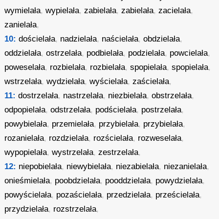
wymielała
,
wypielała
,
zabielała
,
zabielała
,
zacielała
,
zanielała
,
10:
dościelała
,
nadzielała
,
naścielała
,
obdzielała
,
oddzielała
,
ostrzelała
,
podbielała
,
podzielała
,
powcielała
,
poweselała
,
rozbielała
,
rozbielała
,
spopielała
,
spopielała
,
wstrzelała
,
wydzielała
,
wyścielała
,
zaścielała
,
11:
dostrzelała
,
nastrzelała
,
niezbielała
,
obstrzelała
,
odpopielała
,
odstrzelała
,
podścielała
,
postrzelała
,
powybielała
,
przemielała
,
przybielała
,
przybielała
,
rozanielała
,
rozdzielała
,
rozścielała
,
rozweselała
,
wypopielała
,
wystrzelała
,
zestrzelała
,
12:
niepobielała
,
niewybielała
,
niezabielała
,
niezanielała
,
onieśmielała
,
poobdzielała
,
pooddzielała
,
powydzielała
,
powyścielała
,
pozaścielała
,
przedzielała
,
prześcielała
,
przydzielała
,
rozstrzelała
,