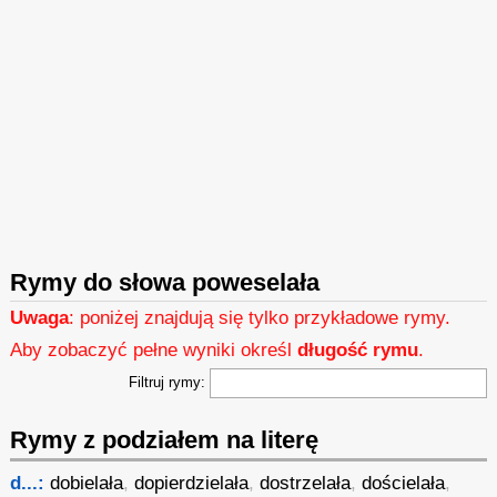
Rymy do słowa poweselała
Uwaga
: poniżej znajdują się tylko przykładowe rymy.
Aby zobaczyć pełne wyniki określ
długość rymu
.
Filtruj rymy:
Rymy z podziałem na literę
d...:
dobielała
,
dopierdzielała
,
dostrzelała
,
dościelała
,