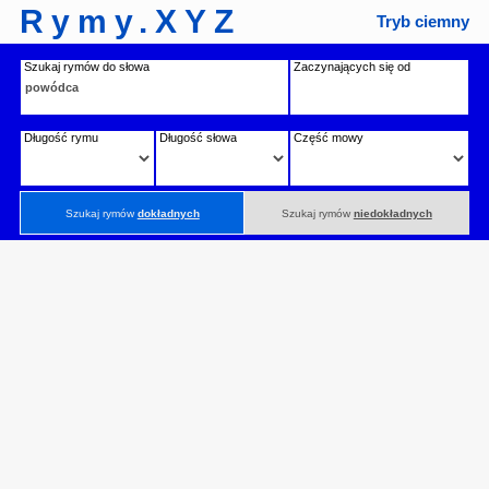
Rymy.XYZ
Tryb ciemny
Szukaj rymów do słowa
Zaczynających się od
Długość rymu
Długość słowa
Część mowy
Szukaj rymów
dokładnych
Szukaj rymów
niedokładnych