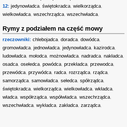
12:
jedynowładca
,
świętokradca
,
wielkorządca
,
wielkowładca
,
wszechrządca
,
wszechwładca
,
Rymy z podziałem na część mowy
rzeczowniki:
chlebojadca
,
doradca
,
dowódca
,
gromowładca
,
jednowładca
,
jedynowładca
,
kazirodca
,
ludowładca
,
mołodca
,
możnowładca
,
nadradca
,
nakładca
,
osadca
,
osełedca
,
powódca
,
przekładca
,
przewodca
,
przewódca
,
przywódca
,
radca
,
rozrządca
,
rządca
,
samorządca
,
samowładca
,
sełedca
,
spółrządca
,
świętokradca
,
wielkorządca
,
wielkowładca
,
wkładca
,
władca
,
współrządca
,
współwładca
,
wszechrządca
,
wszechwładca
,
wykładca
,
zakładca
,
zarządca
,