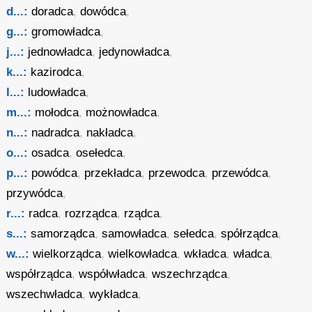
d...:
doradca
,
dowódca
,
g...:
gromowładca
,
j...:
jednowładca
,
jedynowładca
,
k...:
kazirodca
,
l...:
ludowładca
,
m...:
mołodca
,
możnowładca
,
n...:
nadradca
,
nakładca
,
o...:
osadca
,
osełedca
,
p...:
powódca
,
przekładca
,
przewodca
,
przewódca
,
przywódca
,
r...:
radca
,
rozrządca
,
rządca
,
s...:
samorządca
,
samowładca
,
sełedca
,
spółrządca
,
w...:
wielkorządca
,
wielkowładca
,
wkładca
,
władca
,
współrządca
,
współwładca
,
wszechrządca
,
wszechwładca
,
wykładca
,