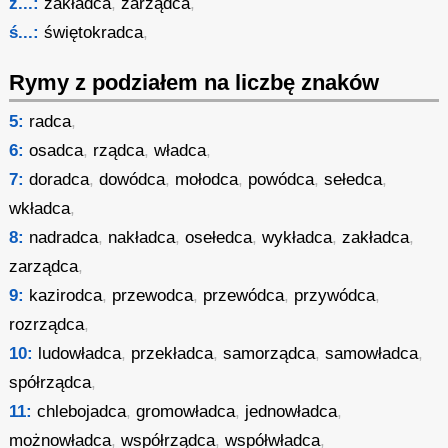
z...:
zakładca
,
zarządca
,
ś...:
świętokradca
,
Rymy z podziałem na liczbę znaków
5:
radca
,
6:
osadca
,
rządca
,
władca
,
7:
doradca
,
dowódca
,
mołodca
,
powódca
,
sełedca
,
wkładca
,
8:
nadradca
,
nakładca
,
osełedca
,
wykładca
,
zakładca
,
zarządca
,
9:
kazirodca
,
przewodca
,
przewódca
,
przywódca
,
rozrządca
,
10:
ludowładca
,
przekładca
,
samorządca
,
samowładca
,
spółrządca
,
11:
chlebojadca
,
gromowładca
,
jednowładca
,
możnowładca
,
współrządca
,
współwładca
,